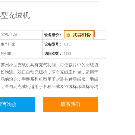
小型充绒机
2025-11-01
设备报价：
生产厂家
设备型号：
OTC
苏州市
访问次数：
1132
：苏州小型充绒机具有充气功能，可使裁片中的羽绒填
蓬松饱满。双口自动充绒机，两个充绒工作台，适用于
产品的填充，宇毅系列机型用于封装各种羽绒服、羽绒
等，全自动充绒机适用于各种羽绒及羽绒棉珍珠棉等均
填充材料。本系列充绒机回风罩采用全透明亚克力制
过程一目了然、防止羽绒乱飞现象。
留言询价
联系我们