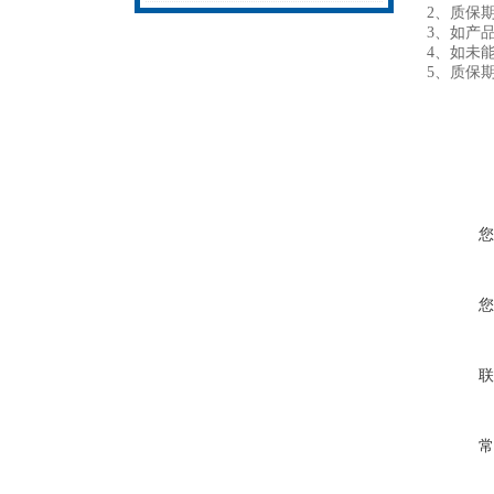
2、质
3、如产
4、如未
5、质保
您
您
联
常