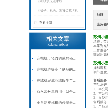
羽绒填充流水线
被子、枕头、靠背类充填机
品牌
查看全部
应用领
苏州小
相关文章
填充，益
Related articles
本系列充
工作准备
部采用高
充棉机：轻盈羽绒的秘密守护者
苏州小
择和调整
充棉机也提高了制品的保暖性和舒适性
调节速度
充绒机完成羽绒服生产的自动化进程
售后服务
产品承诺
1、本公
益永源分享自用小型全自动充绒机该怎么选择
2、本公
3、在使
售后服务
全自动充棉机的传感器常见故障及日常维护
1、产品