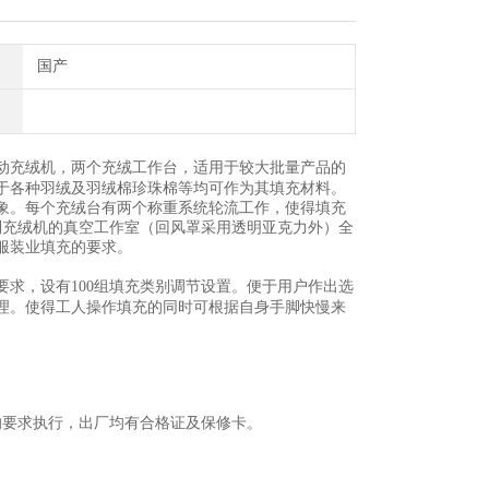
国产
动充绒机，两个充绒工作台，适用于较大批量产品的
于各种羽绒及羽绒棉珍珠棉等均可作为其填充材料。
象。每个充绒台有两个称重系统轮流工作，使得填充
列充绒机的真空工作室（回风罩采用透明亚克力外）全
服装业填充的要求。
求，设有100组填充类别调节设置。便于用户作出选
理。使得工人操作填充的同时可根据自身手脚快慢来
的要求执行，出厂均有合格证及保修卡。