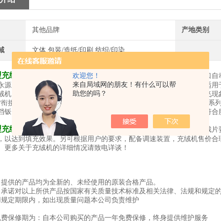
其他品牌
产地类别
域
文体,包装/造纸/印刷,纺织/印染
型充绒机
欢迎您！
具有充气功能，可使裁片中的羽绒填充的更加蓬松饱满。双口自
来自局域网的朋友！有什么可以帮
永源系列机型用于封装各种羽绒服、羽绒裤、棉衣等，全自动充绒机适用
助您的吗？
绒机回风罩采用全透明亚克力制造，填充过程一目了然、防止羽绒乱飞现
*衔接、速度非常快，充绒机售价合理。显著的提高了工作效率。宇毅系
档钣金材料制成，全自动充绒机结构合理，气密性好，美观耐用，并符合
型充绒机
具有回绒功能，羽绒服充绒机对于不用的填充材料和不同的裁片要
，以达到填充效果。另可根据用户的要求，配备调速装置，充绒机售价合
。更多关于充绒机的详细情况请致电详谈！
司提供的产品均为全新的、未经使用的原装合格产品。
司承诺对以上所供产品按国家有关质量技术标准及相关法律、法规和规定
用规定期限内，如出现质量问题本公司负责维护
免费保修期为：自本公司购买的产品一年免费保修，终身提供维护服务