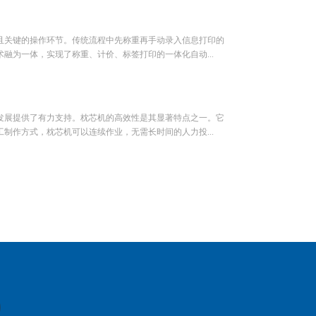
且关键的操作环节。传统流程中先称重再手动录入信息打印的
融为一体，实现了称重、计价、标签打印的一体化自动...
发展提供了有力支持。枕芯机的高效性是其显著特点之一。它
制作方式，枕芯机可以连续作业，无需长时间的人力投...