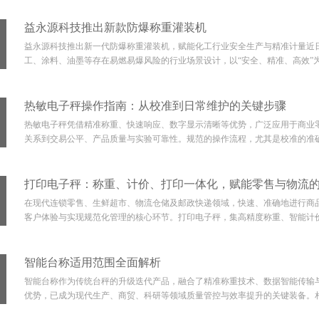
益永源科技推出新款防爆称重灌装机
益永源科技推出新一代防爆称重灌装机，赋能化工行业安全生产与精准计量近
工、涂料、油墨等存在易燃易爆风险的行业场景设计，以“安全、精准、高效”为
热敏电子秤操作指南：从校准到日常维护的关键步骤
热敏电子秤凭借精准称重、快速响应、数字显示清晰等优势，广泛应用于商业
关系到交易公平、产品质量与实验可靠性。规范的操作流程，尤其是校准的准确
打印电子秤：称重、计价、打印一体化，赋能零售与物流
在现代连锁零售、生鲜超市、物流仓储及邮政快递领域，快速、准确地进行商
客户体验与实现规范化管理的核心环节。打印电子秤，集高精度称重、智能计价
智能台称适用范围全面解析
智能台称作为传统台秤的升级迭代产品，融合了精准称重技术、数据智能传输
优势，已成为现代生产、商贸、科研等领域质量管控与效率提升的关键装备。相