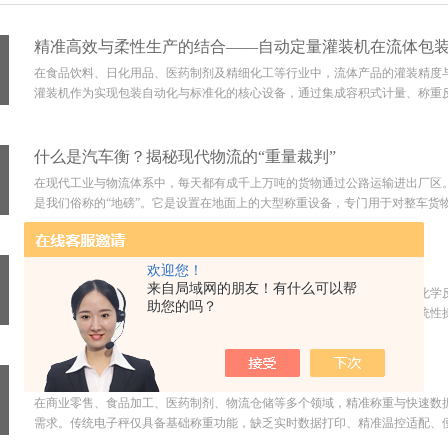
精准高效与柔性生产的结合——自动定量灌装机在流体包
在食品饮料、日化用品、医药制剂及精细化工等行业中，流体产品的灌装精度
灌装机作为实现包装自动化与标准化的核心设备，通过集成容积式计量、称重反
什么是汽车衡？揭秘现代物流的“重量裁判”
在现代工业与物流体系中，每天都有成千上万吨的货物通过公路运输进出厂区
是我们俗称的“地磅”。它是设置在地面上的大型称重设备，专门用于对整车货物进
热敏电子秤使用操作规范
欢迎您！
来自局域网的朋友！有什么可以帮
热敏电子秤是专为在热环境中精确称重而设计的设备，适用于食品加热、化学
助您的吗？
场合。本指南从设备选型、安装调试、操作流程和维护保养等方面提供系统性操
热敏电子秤产品功能与场景详解
在商业零售、食品加工、医药制剂、物流仓储等多个领域，精准称重与快速数
需求。传统电子秤仅具备基础称重功能，缺乏实时数据打印、精准温控适配、便捷