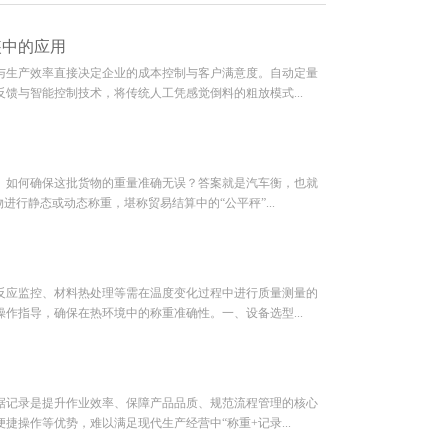
装中的应用
与生产效率直接决定企业的成本控制与客户满意度。自动定量
馈与智能控制技术，将传统人工凭感觉倒料的粗放模式...
。如何确保这批货物的重量准确无误？答案就是汽车衡，也就
行静态或动态称重，堪称贸易结算中的“公平秤”...
反应监控、材料热处理等需在温度变化过程中进行质量测量的
作指导，确保在热环境中的称重准确性。一、设备选型...
据记录是提升作业效率、保障产品品质、规范流程管理的核心
操作等优势，难以满足现代生产经营中“称重+记录...