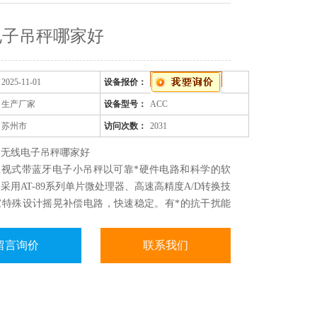
电子吊秤哪家好
2025-11-01
设备报价：
生产厂家
设备型号：
ACC
苏州市
访问次数：
2031
：无线电子吊秤哪家好
直视式带蓝牙电子小吊秤以可靠*硬件电路和科学的软
采用AT-89系列单片微处理器、高速高精度A/D转换技
家特殊设计摇晃补偿电路，快速稳定。有*的抗干扰能
业通用，连接各大快递PDA终端，也可广泛应用于商
工矿企业及仓储运输等多种计量场合。
留言询价
联系我们