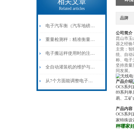
相关文章
Related articles
品牌
电子汽车衡（汽车地磅）如何防雷击？
公司简介
昆山市玉
重量检测秤：精准衡量，保障质量与合规性
器之经验
主营：智
电子搬运秤使用时的注意事项有哪些?
统、自动
称、电子
坚持质量
全自动灌装机的维护与保养
同发展。
从7个方面能调整电子皮带秤的精度
产品介绍
OCS系
89系列
易、工矿
产品内容
OCS系
家特殊设
秤哪家