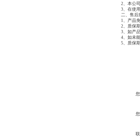
2、本公
3、在使
二、售后
1、产品
2、质保
3、如产
4、如未
5、质保
您
您
联