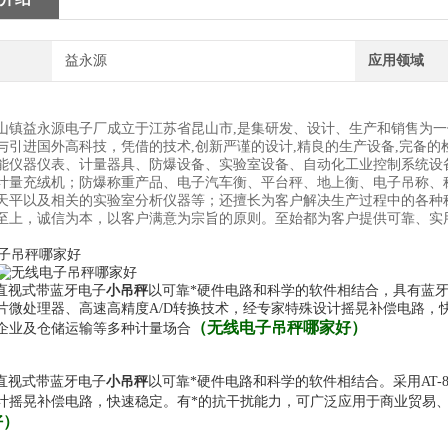
益永源
应用领域
山镇益永源电子厂成立于江苏省昆山市,是集研发、设计、生产和销售为
与引进国外高科技，凭借的技术,创新严谨的设计,精良的生产设备,完备的
能仪器仪表、计量器具、防爆设备、实验室设备、自动化工业控制系统设
计量充绒机；防爆称重产品、电子汽车衡、平台秤、地上衡、电子吊称、
天平以及相关的实验室分析仪器等；还擅长为客户解决生产过程中的各种
至上，诚信为本，以客户满意为宗旨的原则。至始都为客户提供可靠、实
列直视式带蓝牙电子
小吊秤
以可靠*硬件电路和科学的软件相结合，具有蓝牙
单片微处理器、高速高精度A/D转换技术，经专家特殊设计摇晃补偿电路，
（
无线电子吊秤哪家好
）
企业及仓储运输等多种计量场合
列直视式带蓝牙电子
小吊秤
以可靠*硬件电路和科学的软件相结合。采用AT-
计摇晃补偿电路，快速稳定。有*的抗干扰能力，可广泛应用于商业贸易
好
）