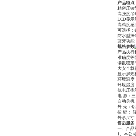
产品特点
精密压铸
高强度吊
LCD显
高精度感
可选择：
防水型按
蓝牙功能
规格参数
产品执行标准
准确度等
读数稳定
大安全载
显示屏规格
环境温度：
环境湿度：
低电压指
电 源：三
自动关机
外 壳：
按 键： 
外形尺寸：
售后服务
一、产品
1、本公