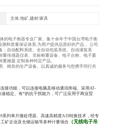
文体,地矿,建材/家具
一体的电子衡器专业厂家。集十余年于中国台湾电子衡
检测和质量保证体系,为用户提供品质好的产品 。公司
备；自动配料系统、全自动包装系统、自动灌装系
称重传感器仪表、非标称重设备、电子台称、电子案
称重难题.定制各种特定产品。
用、精良的生产设备。以真诚的服务与您携手同行共
连接功能，可以连接电脑及移动通讯终端。采用AT-
快速稳定。有*的抗干扰能力，可广泛应用于商业贸
89系列单片微处理器、高速高精度A/D转换技术，经专
（
无线电子吊
、工矿企业及仓储运输等多种计量场合