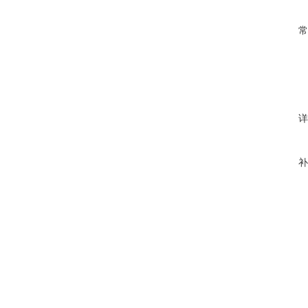
常
详
补