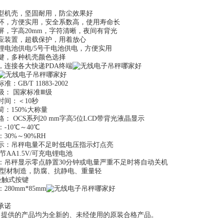
型机壳，坚固耐用，防尘效果好
环，方便实用，安全系数高，使用寿命长
示屏，字高20mm，字符清晰，夜间有背光
应装置，超载保护，用着放心
锂电池供电/5号干电池供电，方便实用
键，多种机壳颜色选择
，连接各大快递PDA终端
：GB/T 11883-2002
级： 国家标准Ⅲ级
时间：＜10秒
荷：150%大称量
： OCS系列20 mm字高5位LCD带背光液晶显示
-10℃～40℃
30%～90%RH
示：吊秤电量不足时低电压指示灯点亮
节AA1.5V/可充电锂电池
：吊秤显示零点静置30分钟或电量严重不足时将自动关机
铝型材制造，防腐、抗静电、重量轻
轻触式按键
280mm*85mm
承诺
司提供的产品均为全新的、未经使用的原装合格产品。