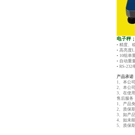
电子秤
• 精度
• 高亮度
• 10组
• 自动
• RS-
产品承诺
1、本公
2、本公
3、在使
售后服务
1、产品
2、质保
3、如产
4、如未
5、质保