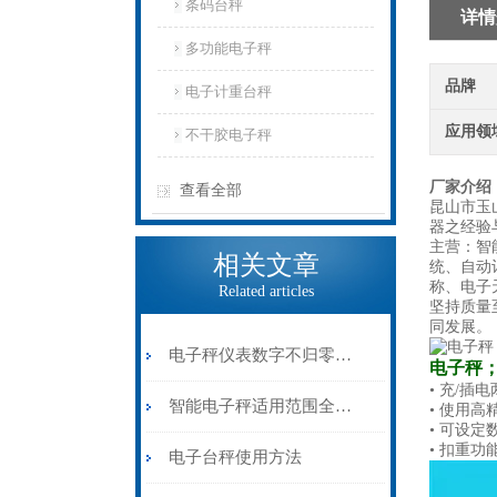
条码台秤
详情
多功能电子秤
品牌
电子计重台秤
应用领
不干胶电子秤
厂家介绍
查看全部
昆山市玉
器之经验
主营：智
相关文章
统、自动
称、电子
Related articles
坚持质量
同发展。
电子秤仪表数字不归零，咋办
电子秤
• 充/插
智能电子秤适用范围全面解析
• 使用
• 可设
• 扣重
电子台秤使用方法