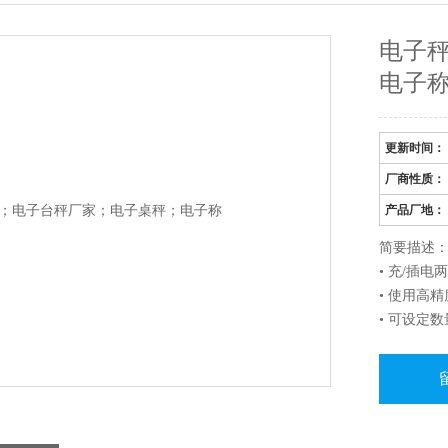
电子
电子
更新时间：
厂商性质：
产品厂地：
简要描述
• 充/插
• 使用高
• 可设定
• 扣重功