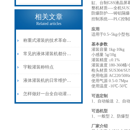
缸、台制GSS液晶屏
整机材质----全机S
防爆防护----铸铝隔
相关文章
控制系统----PLC
Related articles
应用
适用于0.5~5kg
称重式灌装的技术革命——灌装称在大容量物料计量中的精准应用
基本参数
灌装容量 1kg-10kg
常见的液体灌装机都分为哪几类？
小感量 5g/10g
灌装精度 ≤0.1%
灌装速度 180-360桶
宇毅灌装称特点
枪头材质 SUS304/SUS
使用电源 AC220/50Hz
液体灌装机的日常维护和保养
使用气源 0.5-0.7Mpa
使用温度 -10℃-50℃
怎样做好一台全自动灌装机？
可选定制
1、自动输送 2、自动
可选机型
1、一般型 2、防爆型
厂家介绍