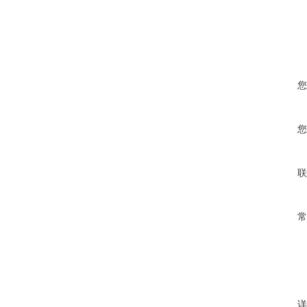
您
您
联
常
详