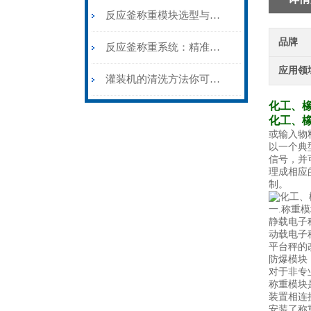
反应釜称重模块选型与安装
品牌
反应釜称重系统：精准投料，安全可控
应用领
灌装机的清洗方法你可得认真学学
化工、
化工、
或输入物
以一个典
信号，并
理成相应
制。
一.称重
静载电子
动载电子
平台秤的
防爆模块
对于非专
称重模块
装置相连
安装了称