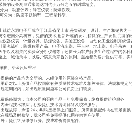
模块的设备测量通常能达到优于万分之五的测重精度。
可分为：动态仪表；静态仪表；防爆仪表。
器可分为：防腐不锈钢型；工程塑料型。
山镇益永源电子厂成立于江苏省昆山市,是集研发、设计、生产和销售为
与引进国外高科技，凭借的技术,创新严谨的设计,精良的生产设备,完备的
能仪器仪表、计量器具、防爆设备、实验室设备、自动化工业控制系统设
计量充绒机；防爆称重产品、电子汽车衡、平台秤、地上衡、电子吊称、
天平以及相关的实验室分析仪器等；还擅长为客户解决生产过程中的各种
至上，诚信为本，以客户满意为宗旨的原则。至始都为客户提供可靠、实
司提供的产品均为全新的、未经使用的原装合格产品。
司承诺对以上所供产品按国家有关质量技术标准及相关法律、法规和规定
用规定期限内，如出现质量问题本公司负责上门调换。
免费保修期为：自本公司购买的产品一年免费保修，终身提供维护服务
保期内全程技术跟踪，积极提供技术咨询解答及校准服
品出现故障，承诺 24 小时响应提供上门服务。所需更换配件均在现场更
能在现场及时修复，我公司将免费提供代用秤供客户使用。
期外：提供终身维修服务。按成本价提供配件。