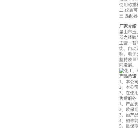
使用称重
二.仪表
三.匹配
厂家介绍
昆山市玉
器之经验
主营：智
统、自动
称、电子
坚持质量
同发展。
产品承诺
1、本公
2、本公
3、在使
售后服务
1、产品
2、质
3、如产
4、如未
5、质保