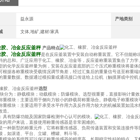
益永源
产地类别
域
文体,地矿,建材/家具
橡胶、冶金反应釜秤
产品特点
橡胶、冶金反应釜秤
是在反应釜装置中安装自动称重装置。它不但能称
料的总和。广泛应用于化工、橡胶、冶金等，反应釜称重装置集合了力学
型的化学反应釜秤量为例，安装在反应釜底部的三个压式称重模块将釜体
可根据各称重模块受载情况调节角差，经过汇集后的重量信号送至称重端
的重量数据。数据通过模拟量或通讯接口传送给上位机（触摸屏或中控机
选型
模块分为：静载模块；动载模块；防爆模块。选型很重要，直接影响计量效
称重模块：主要适用于侧向力较小的静载荷称重场合。静载电子称重模块
称重模块：主要适用于承受水平作用力及反作用力较大的机械装置如流水
改造。
：具有防爆功能及国家防爆检测中心认可的模块。
业的用户来说，直接使用称重传感器是非常困难的。
是一种新型的称重元件，它将称重传感器、负荷传递装置和安装连接件等
接，如滚道、平台、立罐、槽罐、料斗等。
重模块的系统既可以保证称重传感器的精度高，长期稳定性好的特点，又