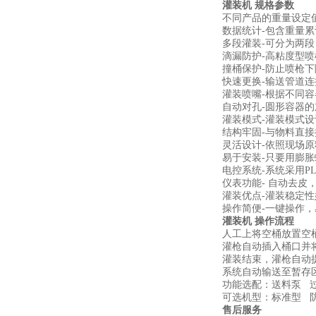
灌装机
规格参数
不同产品的重量设定
数据统计-包含重量
多段灌装-可分为两段
滴漏防护-高粘度型
撞桶保护-防止喷枪
快速更换-输送管道
灌装喷嘴-根据不同
自动对孔-圆形容器
灌装模式-灌装模式
结构牢固-与物料直
灵活设计-依照现场
易于安装-只要用膨
电控系统-系统采用P
仪表功能- 自动去
灌装优点-灌装稳定
操作简便-一键操作
灌装机
操作流程
人工上将空桶放置空
灌枪自动插入桶口并将
灌装结束，灌枪自动
系统自动输送至暂存
功能选配：送料泵 
可选机型：标准型 
售后服务