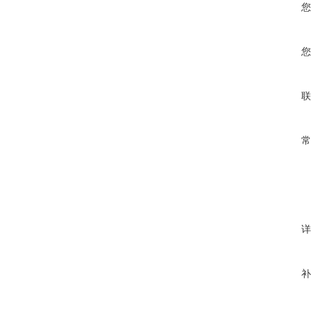
您
您
联
常
详
补