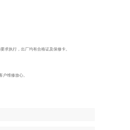
的要求执行，出厂均有合格证及保修卡。
务。
让客户维修放心。