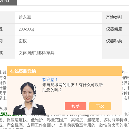
益永源
产地类别
程
200-500g
仪器精度
间
面议
仪器种类
域
文体,地矿,建材/家具
山镇益永源电子厂成立于江苏省昆山市,是集研发、设计、生产和销售为
与引进国外高科技，凭借的技术,创新严谨的设计,精良的生产设备,完备的
欢迎您！
能仪器仪表、计量器具、防爆设备、实验室设备、自动化工业控制系统设
来自局域网的朋友！有什么可以帮
计量充绒机；防爆称重产品、电子汽车衡、平台秤、地上衡、电子吊称、
助您的吗？
天平以及相关的实验室分析仪器等；还擅长为客户解决生产过程中的各种
至上，诚信为本，以客户满意为宗旨的原则。至始都为客户提供可靠、实
永源标准天平
（可读性10mg，大称量：1200g-10kg 精密电子天平
凑、反应速度快、低维护、称量范围广、高精度、超稳定、多功能等特点
业。产全性高、占用工作台面少，是目前实验室常用的一款性价比高的电