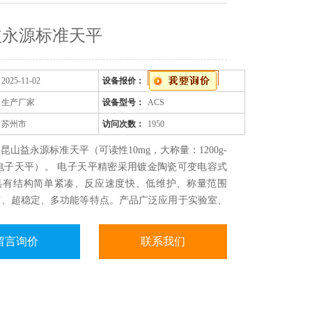
益永源标准天平
2025-11-02
设备报价：
生产厂家
设备型号：
ACS
苏州市
访问次数：
1950
昆山益永源标准天平（可读性10mg，大称量：1200g-
精密电子天平）。 电子天平精密采用镀金陶瓷可变电容式
具有结构简单紧凑、反应速度快、低维护、称量范围
度、超稳定、多功能等特点。产品广泛应用于实验室、
药、化工、金属制造等行业。产全性高、占用工作台面
前实验室常用的一款性价比高的电子天平。
留言询价
联系我们