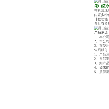
昆山益
整机流线
内置多种
计数功能
并具有多
产品承诺
1、本公
2、本公
3、在使
售后服务
1、产品
2、质
3、如产
4、如未
5、质保