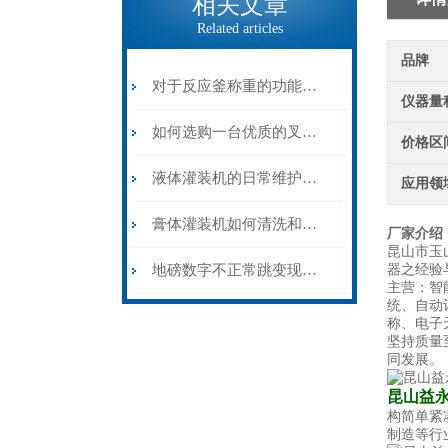
相关文章
Related articles
品牌
对于反应釜称重的功能特点你了解多少？
仪器量
如何选购一台优质的叉车秤?
价格区
液体灌装机的日常维护和保养
应用领
膏体灌装机如何清洗和保养？
厂家介绍
昆山市玉
地磅数字不正常跳变现象分析及处理
器之经验
主营：智
统、自动
称、电子
坚持质量
同发展。
昆山益
构简单紧
制造等行