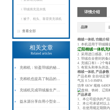
羽绒填充流水线
详情介绍
被子、枕头、靠背类充填机
品牌
查看全部
棉绒一体机
功能介绍
1. 本机适用于羽绒睡
相关文章
辽阳棉绒一体机充
Related articles
2. 采用进口感器
3. 羽绒在全密封
4. 充绒口有1－2个每
充棉机：轻盈羽绒的秘密守护者
5. 有双头和单头供选
棉绒一体机
产品参数
产品名称 全自动定量羽
充棉机也提高了制品的保暖性和舒适性
气压 0.5-0.8MPA
功率 6KW 规格 6400X
充绒机完成羽绒服生产的自动化进程
产品承诺
1、本公司提供的产
益永源分享自用小型全自动充绒机该怎么选择
2、本公司承诺对以
3、在使用规定期限