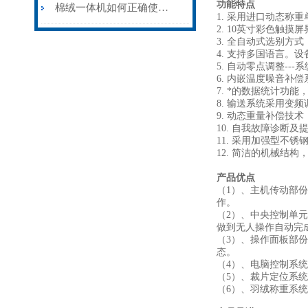
功能特点
棉绒一体机如何正确使用？
1. 采用进口动态称
2. 10英寸彩色触
3. 全自动式选别方
4. 支持多国语言。
5. 自动零点调整--
6. 内嵌温度噪音补
7. *的数据统计功
8. 输送系统采用变
9. 动态重量补偿技
10. 自我故障诊断
11. 采用加强型不锈
12. 简洁的机械结
产品优点
（1）、主机传动部
作。
（2）、中央控制单
做到无人操作自动完
（3）、操作面板部份
态。
（4）、电脑控制系
（5）、裁片定位系
（6）、羽绒称重系