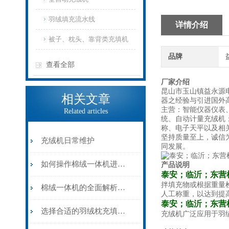
羽绒填充流水线
详情介绍
被子、枕头、靠背类充填机
品牌
查看全部
厂家介绍
昆山市玉山镇益永源
相关文章
器之经验与引进国外高
主营：智能仪器仪表
Related articles
统、自动计量充绒机
称、电子天平以及相
坚持质量至上，诚信
充绒机日常维护
同发展。
如何操作棉绒一体机进行填充？
产品说明
泰安；临沂；东营
拌填充物或根据重量
棉绒一体机的全面解析与行业影响
人工称重，以达到提
泰安；临沂；东营
选择合适的羽绒枕充填填充物
充绒机广泛应用于羽