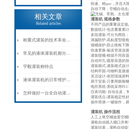
快速、精que，并且
自动下降，空桶自动去
相关文章
灌装机
规格参数
Related articles
不同产品的重量设定值
数据统计-包含重量累
多段灌装-可分为两段
称重式灌装的技术革命——灌装称在大容量物料计量中的精准应用
滴漏防护-高粘度型喷
撞桶保护-防止喷枪下
快速更换-输送管道连
常见的液体灌装机都分为哪几类？
灌装喷嘴-根据不同容
自动对孔-圆形容器的
灌装模式-灌装模式设
宇毅灌装称特点
结构牢固-与物料直接
灵活设计-依照现场原
液体灌装机的日常维护和保养
易于安装-只要用膨胀
电控系统-系统采用P
仪表功能- 自动去皮
怎样做好一台全自动灌装机？
灌装优点-灌装稳定性
操作简便-一键操作，
灌装机
操作流程
人工上将空桶放置空桶
灌枪自动插入桶口并将
灌装结束，灌枪自动提