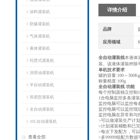
详情介绍
涂料灌装机
防爆灌装机
品牌
气体灌装机
应用领域
膏体灌装机
全自动灌装线
本液体
托臂式灌装机
装。该液体灌裝秤除
单机技术要求
润滑油灌装机
罐的容量:100～300Kg
称量精度:100g
半自动灌装机
全自动灌装线 功能
每个控制器独立控制1
简易型灌装机
1合电脑监控多条灌装
监控电脑可以监控每
全自动灌装机
监控电脑可以监控现场
监控电脑在异常和与
>可以做灌装生产计
30L自动灌装机
>计划灌装桶数和已
>每次下发配方，可以
查看全部
>多99999组配方数据