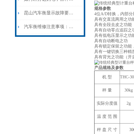
规格参数
昆山汽车衡显示故障要怎么维修？
4位A/D转换，内部分辨率1
具有交直流两用之功
具有全段去皮之功能
汽车衡维修注意事项：守护计量“生命线”的安全法则
具有自动零点追踪之
具有低电压显示之功
具有自动断电之功
具有锁定保留之功能
具有一键切换三种精
具有背光之功能（开
产品规格及参数
机 型
THC-3
秤 量
30kg
实际分度值
2g
温 度 范 围
秤 盘 尺 寸
3