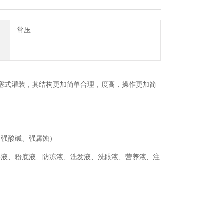
常压
塞式灌装，其结构更加简单合理，度高，操作更加简
耐强酸碱、强腐蚀）
毒液、粉底液、防冻液、洗发液、洗眼液、营养液、注