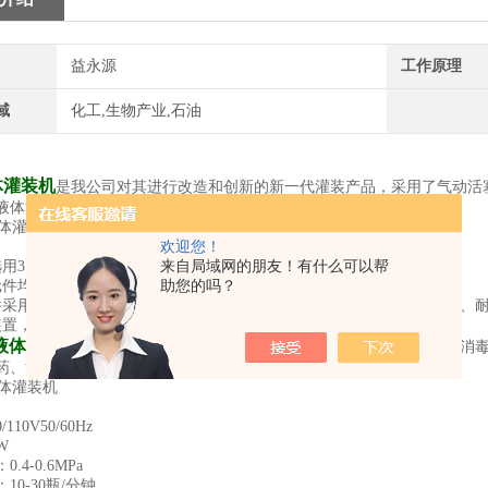
益永源
工作原理
域
化工,生物产业,石油
体灌装机
是我公司对其进行改造和创新的新一代灌装产品，采用了气动活
液体灌装机有双头和单头可以选择，双头灌装速度是单头的两倍。
欢迎您！
来自局域网的朋友！有什么可以帮
用316L不锈钢
助您的吗？
件均采用德FESTO和中国台湾AirTac气动元件
件采用硅橡胶（耐磨损、耐高温、耐酸碱、耐腐蚀），氟橡胶（耐磨损、
装置，安性更好。
液体灌装机
针对洗液、护理液、口服液、护发液、洗手液、护肤液、消
药、洗洁净、沐浴露、香水、食用油、润滑油及特殊行业的液体灌装
110V50/60Hz
W
.4-0.6MPa
10-30瓶/分钟