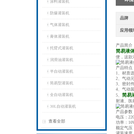
涂料灌装机
防爆灌装机
品牌
气体灌装机
应用领
膏体灌装机
产品简介
托臂式灌装机
简易液
便，这款
润滑油灌装机
产品特点
半自动灌装机
1、材质选
2、气动元
简易型灌装机
3、密封
4、气动
全自动灌装机
简易
5、
射液、医
30L自动灌装机
产品参数
电压：220/
查看全部
功率：10
额定气压：0
灌装速度：