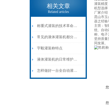
灌装精度：
相关文章
机型选择：5-1
Related articles
厂家介绍
昆山市玉
器之经验
称重式灌装的技术革命——灌装称在大容量物料计量中的精准应用
主营：智
统、自动
称、电子
常见的液体灌装机都分为哪几类？
坚持质量
同发展。
宇毅灌装称特点
液体灌装机的日常维护和保养
怎样做好一台全自动灌装机？
您
您