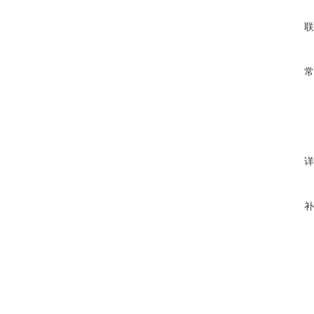
联
常
详
补