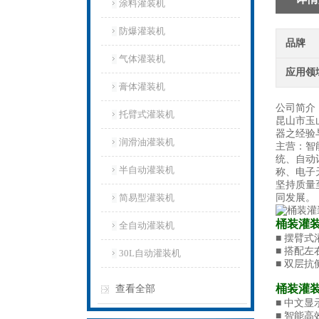
涂料灌装机
防爆灌装机
品牌
气体灌装机
应用领
膏体灌装机
公司简介
托臂式灌装机
昆山市玉
器之经验
润滑油灌装机
主营：智
统、自动
半自动灌装机
称、电子
坚持质量
简易型灌装机
同发展。
桶装灌
全自动灌装机
■ 摆臂
■ 搭配
30L自动灌装机
■ 双层
桶装灌
查看全部
■ 中文
■ 智能