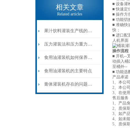
■ 设备
相关文章
■ 快速
Related articles
■ 操作
■ 功能
■ 准确
快；
果汁饮料灌装生产线的标准
■ 进口
人机界面
压力灌装法和压力重力灌装法的区别
操作流程
■ 开机-
食用油灌装机如何保养维护？
动插入桶口
至桶外-
食用油灌装机的主要特点
■ 功能选
产品承诺
1、本公
膏体灌装机存在的问题有哪些？
2、本公
3、在使
售后服务
1、产品
2、质
3、如产
4、如未
5、质保