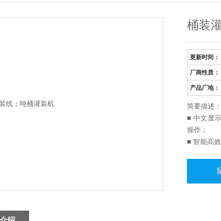
桶装
更新时间：
厂商性质：
产品厂地：
简要描述：
■ 中文显
操作；
■ 智能高
去皮、智
作业；
■ 设备灌
滴漏现象
介绍