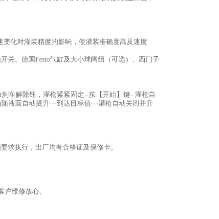
；
速变化对灌装精度的影响，使灌装准确度高及速度
德开关、德国Festo气缸及大小球阀组（可选）、西门子
释放刹车解除钮，灌枪紧紧固定--按【开始】键--灌枪自
动随液面自动提升---到达目标值---灌枪自动关闭并升
的要求执行，出厂均有合格证及保修卡。
务。
让客户维修放心。