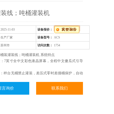
灌装线；吨桶灌装机
2025-11-03
设备报价：
生产厂家
设备型号：
ACS
苏州市
访问次数：
1754
桶装灌装线；吨桶灌装机 系统特点
示：7英寸全中文彩色液晶屏幕，全程中文傻瓜式引导
效：秤台无桶禁止灌装，差压式零时差撞桶保护，自动
能防呆、故障检测等，可实现单人同时操作灌装及锁盖
留言询价
联系我们
枪：源自德国技术，五层密封件设计，确保灌装完毕无
等特点；