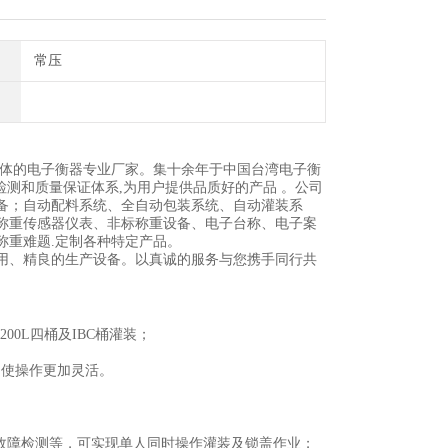
常压
一体的电子衡器专业厂家。集十余年于中国台湾电子衡
检测和质量保证体系,为用户提供品质好的产品 。公司
备；自动配料系统、全自动包装系统、自动灌装系
称重传感器仪表、非标称重设备、电子台称、电子案
称重难题.定制各种特定产品。
用、精良的生产设备。以真诚的服务与您携手同行共
0L四桶及IBC桶灌装；
,使操作更加灵活。
故障检测等，可实现单人同时操作灌装及锁盖作业；