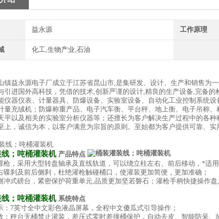
益永源
工作原理
域
化工,生物产业,石油
山镇益永源电子厂成立于江苏省昆山市,是集研发、设计、生产和销售为
与引进国外高科技，凭借的技术,创新严谨的设计,精良的生产设备,完备的
能仪器仪表、计量器具、防爆设备、实验室设备、自动化工业控制系统设
计量充绒机；防爆称重产品、电子汽车衡、平台秤、地上衡、电子吊称、
天平以及相关的实验室分析仪器等；还擅长为客户解决生产过程中的各种
至上，诚信为本，以客户满意为宗旨的原则。至始都为客户提供可靠、实
装线；吨桶灌装机
产品特点
式灌枪，采用大型转盘轴承及直线轨道，可以绕立柱左右、前后移动，*适用20
左右碟刹及前后侧刹，杜绝灌枪触碰桶口，使灌装更加简便，更加准确；
抗侧冲式磅台，紧密保护荷重单元,品质更加坚若磐石；灌枪手柄快捷操作盘
装线；吨桶灌装机
系统特点
显示：7英寸全中文彩色液晶屏幕，全程中文傻瓜式引导操作；
高效：秤台无桶禁止灌装，差压式零时差撞桶保护，自动去皮、智能防呆、