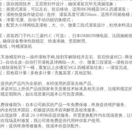
灌枪：源自德国技术，五层密封件设计，确保灌装完毕无滴漏现象；
定位：摇摆式灌装，可以左右、前后移动，适用IBC吨桶及50GL四通灌装；
方便：灌枪快捷操作键启动 / 急停、灌装高度可调250mm，适用不同规格桶
切换：净重/毛重、自动/手动功能切换模式；
快速：配置大小球阀组及灌枪，大、小、微量三段式灌装设计，杜绝来料流
配置：原装西门子PLC/三菱PLC（可选）、日本OMRON继电器、法国施耐
，确保设备整体性能稳定、快速准确、坚固耐用。
-叉车放桶至秤台---操作灌枪手柄,按刹车解除钮并左右、前后快速对口--
--自动去皮--自动打开灌枪及球阀组---大、小、微量三段灌装---灌枪自
-（移除灌枪至下一桶，重复以上步骤至50GL四桶灌装结束）---灌装完成。
配：双枪双计量 / 多枪多计量 / 充氮装置 / 其他定制。
司提供的产品均为全新的、未经使用的原装合格产品。
司承诺对以上所供产品按国家有关质量技术标准及相关法律、法规和规定
用规定期限内，如出现质量问题本公司负责调换。
免费保修期为：自本公司购买的产品一年免费保修，终身提供维护服务。
保期内全程技术跟踪，积极提供技术咨询解答及校准服
品出现故障，承诺 24 小时响应提供服务。所需更换配件均在现场更换，
能在现场及时修复，我公司将免费提供代用秤供客户使用。
期外：提供终身维修服务。按成本价提供配件。