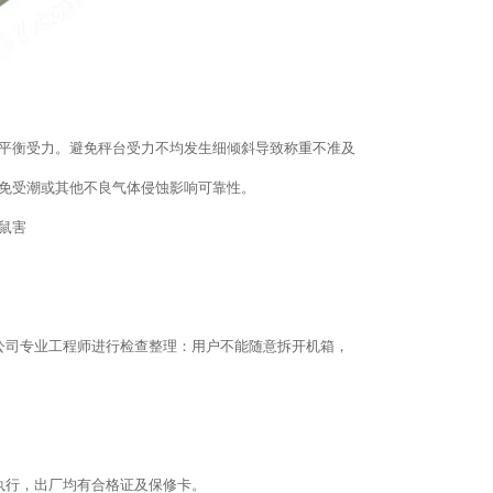
器平衡受力。避免秤台受力不均发生细倾斜导致称重不准及
以免受潮或其他不良气体侵蚀影响可靠性。
鼠害
我公司专业工程师进行检查整理：用户不能随意拆开机箱，
执行，出厂均有合格证及保修卡。