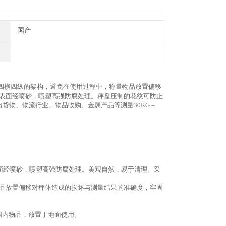
国产
四横四纵的架构，避免在使用过程中，称量物品放置偏移
表面经喷砂，喷塑高强防腐处理。秤盘压制的花纹可防止
货物、物流行业、物品收购、金属产品等测量30KG－
表面经喷砂，喷塑高强防腐处理。美观自然，易于清理。采
品放置偏移对秤体造成的损坏与测量结果的准确度，牢固
范围内物品，放置于地面使用。