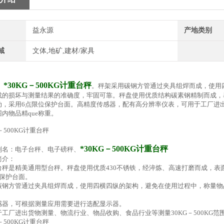
益永源
产地类别
域
文体,地矿,建材/家具
*30KG－500KG计重台秤
：
。秤架采用碳钢方管通过夹具组焊而成，使用
成的损坏与测量结果的准确度，牢固可靠。秤盘使用优质结构碳素钢精制而成，
动，采用6点限位保护台面。高精度传感器，配有高分辨率仪表，可用于工厂进出
范围内物品精que称重。
*30KG－500KG计重台秤
别名：电子台秤、电子磅秤、
简介：
列台秤是精美通用型台秤。秤盘使用优质430不锈铁，经淬炼、高速打磨而成，
位保护台面。
碳钢方管通过夹具组焊而成，使用四横四纵的架构，避免在使用过程中，称量物
感器，可根据测量应用需要进行选配显示器。
工厂进出货物测量、物流行业、物品收购、食品行业等测量30KG－500KG