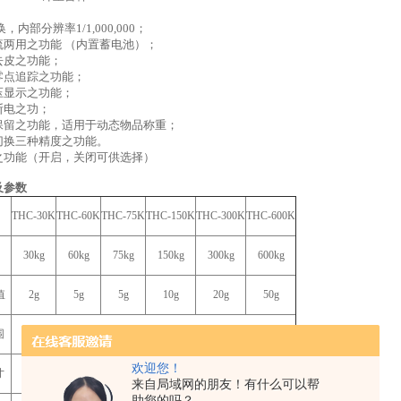
换，内部分辨率1/1,000,000；
流两用之功能 （内置蓄电池）；
去皮之功能；
零点追踪之功能；
压显示之功能；
断电之功；
保留之功能，适用于动态物品称重；
切换三种精度之功能。
之功能（开启，关闭可供选择）
及参数
THC-30K
THC-60K
THC-75K
THC-150K
THC-300K
THC-600K
30kg
60kg
75kg
150kg
300kg
600kg
值
2g
5g
5g
10g
20g
50g
围
0℃-40℃
欢迎您！
寸
300mm*400mm、400mm*500mm、450mm*600mm
来自局域网的朋友！有什么可以帮
助您的吗？