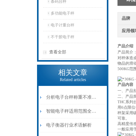
条码台秤
多功能电子秤
品牌
电子计重台秤
应用领
不干胶电子秤
产品介绍
查看全部
产品简介
对秤体造
物品的滑
500KG
相关文章
Related articles
产品内容
一、产品
二、产品
分析电子台秤称重不准的原因有哪些？
THC系
用6点限
智能电子秤适用范围全面解析
秤架采用
可靠。
高精度传
电子衡器行业术语解析
一般应用于