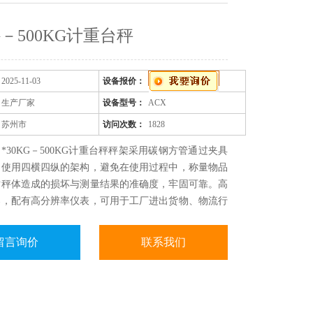
KG－500KG计重台秤
2025-11-03
设备报价：
生产厂家
设备型号：
ACX
苏州市
访问次数：
1828
*30KG－500KG计重台秤秤架采用碳钢方管通过夹具
，使用四横四纵的架构，避免在使用过程中，称量物品
对秤体造成的损坏与测量结果的准确度，牢固可靠。高
器，配有高分辨率仪表，可用于工厂进出货物、物流行
购、金属产品等测量30KG－500KG范围内物品精que
留言询价
联系我们