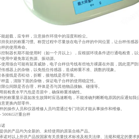
品不能超载，应专秤，注意操作环境中的湿度和粉尘。
用时保持良好的称重习惯。称货过程中尽量放在电子台秤的中间位置，让台秤传感
台秤的使用寿命。
重显示控制器长期不能使用时（如一个月以上），应根据环境条件进行通电检查，
台秤使用中避免靠近热源、振动源。
于很多使用场合可能有鼠害威胁，电子台秤信号线有些地方裸露在外面，因此需严防
常清理传感器上的杂物，以免抵住传感器，造成称重不准、跳数的现象。
检查各接线是否松动，折断，接地线是否牢靠。
打开秤盖，清除下面的杂物，保证电子台秤的使用稳定性。
检查限位间隙是否合理，秤体是否与其他物品接触、碰撞等。
次使用前检查水平汽包是否居中，确保称重准确性。
电子台秤的称重显示器如发生故障时应迅速断电，不能准确判断断电原因的应通知
随意更换内部零件。
子台秤的操作人员和仪器维修人员均需通过专门培训才能从事操作和维修。
承诺
司提供的产品均为全新的、未经使用的原装合格产品。
司承诺对以上所供产品按国家有关质量技术标准及相关法律、法规和规定的要求