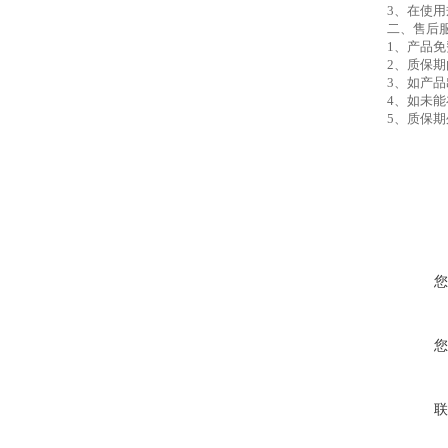
3、在使
二、售后
1、产品
2、质
3、如产
4、如未
5、质保
您
您
联