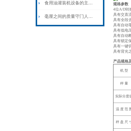
食用油灌装机设备的主要特点
规格参数
4位A/D转
具有交直
毫厘之间的质量守门人：检重称的动态计量原理与产线实践
具有全段
具有自动
具有低电
具有自动
具有锁定
具有一键
具有背光
产品规格
机 型
秤 量
实际分度
温 度 范 
秤 盘 尺 