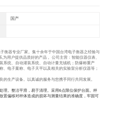
国产
电子衡器专业厂家。集十余年于中国台湾电子衡器之经验与
系,为用户提供品质好的产品 。公司主营：智能仪器仪表、
装系统、自动灌装系统、自动计量充绒机；防爆称重产
称、电子案称、电子天平以及相关的实验室分析仪器等；
良的生产设备。以真诚的服务与您携手同行共同发展。
处理。整洁平滑，易于清理。采用6点限位保护台面。秤
放置偏移对秤体造成的损坏与测量结果的准确度，牢固可