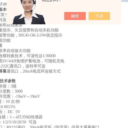
基本功能
2英寸特制高亮LED大显示，真正的“大眼睛"
持及平均值显示功能
加和自动累加
量指示、欠压报警和自动关机功能
警功能，HIGH-OK-LOW状态指示
眠功能
皮重
0倍率自动放大功能
模转换技术，可读性达1/30000
置6V/4AH免维护蓄电池，可随机充电
-232C通讯口，波特率可选
屏幕
通讯口，20mA电流环连接方式
 技术参数
等级：3级
度数：3000
范围：-19mV～19mV
：10 次/秒
0.0015%
： DC 5V
接：1～4只350Ω传感器
2/5/10/20/50 可选
口：RS232串行，20mA电流环（恒流源）信号大屏幕接口。