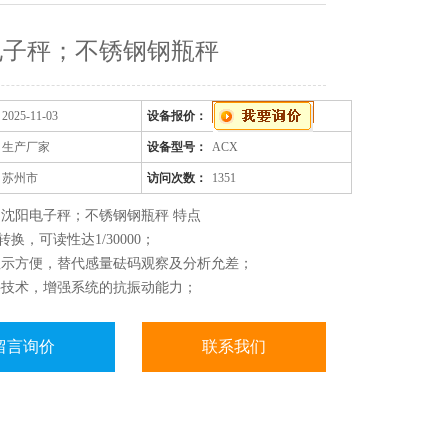
电子秤；不锈钢钢瓶秤
2025-11-03
设备报价：
生产厂家
设备型号：
ACX
苏州市
访问次数：
1351
沈阳电子秤；不锈钢钢瓶秤 特点
转换，可读性达1/30000；
显示方便，替代感量砝码观察及分析允差；
件技术，增强系统的抗振动能力；
围、置零（开机/手动）范围、可分别设置；
的速度、幅度以及稳定的时间可设置。
留言询价
联系我们