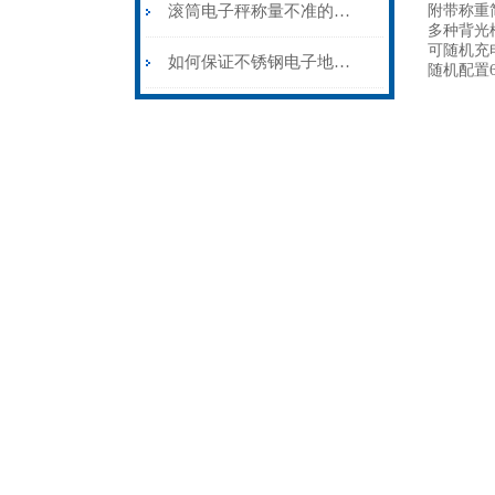
滚筒电子秤称量不准的原因
附带称重
多种背光
可随机充
如何保证不锈钢电子地磅不被锈蚀？
随机配置6