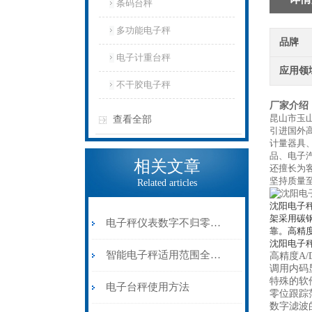
条码台秤
多功能电子秤
品牌
电子计重台秤
应用领
不干胶电子秤
厂家介绍
昆山市玉
查看全部
引进国外
计量器具
品、电子
相关文章
还擅长为
坚持质量
Related articles
沈阳电子
架采用碳
电子秤仪表数字不归零，咋办
靠。高精
沈阳电子
智能电子秤适用范围全面解析
高精度A/
调用内码
特殊的软
电子台秤使用方法
零位跟踪
数字滤波