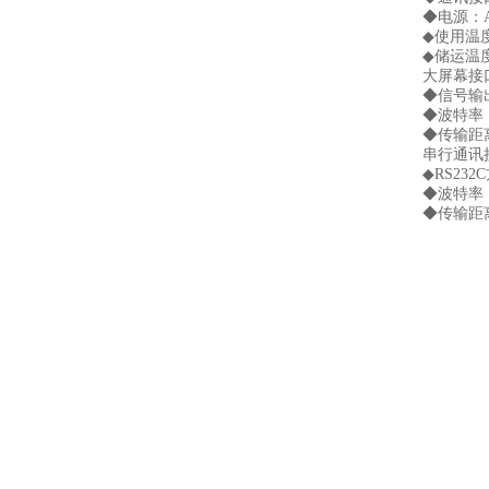
◆电源：AC
◆使用温度：
◆储运温度：
大屏幕接
◆信号输
◆波特率：
◆传输距离
串行通讯
◆RS232
◆波特率：60
◆传输距离