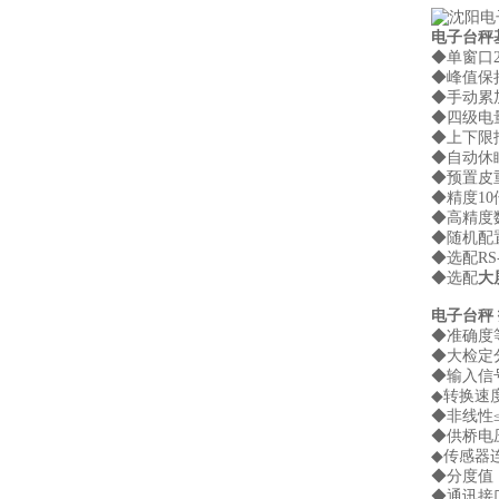
电子台秤
◆单窗口
◆峰值保
◆手动累
◆四级电
◆上下限报
◆自动休
◆预置
◆精度1
◆高精度数
◆随机配
◆选配RS
◆选配
大
电子台秤
◆准确度
◆大检定分
◆输入信号
◆转换速度
◆非线性≤
◆供桥电压
◆传感器连
◆分度值：1/
◆通讯接