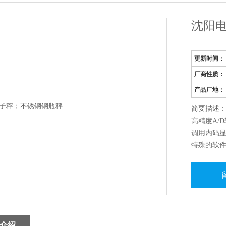
沈阳
更新时间：
厂商性质：
产品厂地：
简要描述：
高精度A/D
调用内码
特殊的软
零位跟踪范
数字滤波
介绍