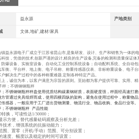
益永源
产地类别
域
文体,地矿,建材/家具
山镇益永源电子厂成立于江苏省昆山市,是集研发、设计、生产和销售为一体的
高科技，凭借的技术,创新严谨的设计,精良的生产设备,完备的检测和质量保证体
、防爆设备、实验室设备、自动化工业控制系统设备；自动配料系统、全自动包
汽车衡、平台秤、地上衡、电子吊称、称重传感器仪表、非标称重设备、电子台
客户解决生产过程中的各种称重难题.定制各种特定产品。
至上，诚信为本，以客户满意为宗旨的原则。至始都为客户提供可靠、实用、精
秤；不锈钢钢瓶秤秤盘使用优质结构碳素钢材质，表面硬度强，秤面经高速打磨
钢方管通过夹具组焊而成，使用四横四纵的架构，避免在使用过程中，称量物品
度传感器，一般应用于工厂进出货物测量、物流行业、物品收购、食品行业等。
秤；不锈钢钢瓶秤 产品性能
D转换，可读性达1/30000；
显示方便，替代感量砝码观察及分析允差；
件技术，增强系统的抗振动能力；
范围、置零（开机/手动）范围、可分别设置；
的速度、幅度以及稳定的时间可设置；