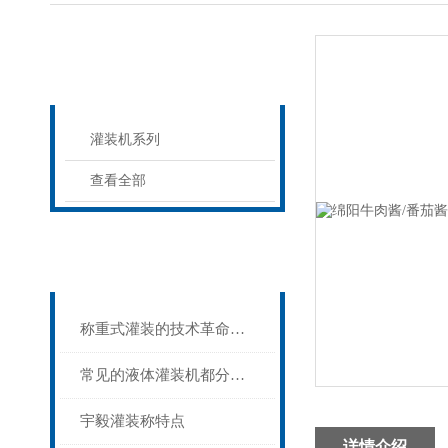
产品列表
PROUCTS LIST
灌装机系列
查看全部
相关文章
Related articles
称重式灌装的技术革命——灌装称在大容量物料计量中的精准应用
常见的液体灌装机都分为哪几类？
宇毅灌装称特点
详情介绍