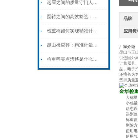
毫厘之间的质量守门人：检重称的动态计量原理与产线实践
圆转之间的高效筛选：滚筒检重秤的结构逻辑与特殊场景应用
品牌
检重称如何实现精准计量？
应用领
昆山检重秤：精准计量的守护者
厂家介绍
昆山市玉
引进国外
检重秤零点漂移是什么原因?遇到检重秤零点漂移如何处理?
计量器具
品、电子
还擅长为
坚持质量
金华检
大称量：1
小感量：0
动态误差：
选别速度
称重皮带：
剔除方式
使用电源：
使用气源：0