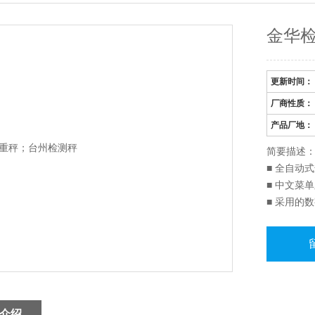
金华
更新时间：
厂商性质：
产品厂地：
简要描述：
■ 全自动
■ 中文菜
■ 采用的
■ 传送带
■ 输送系
■ *的数
介绍