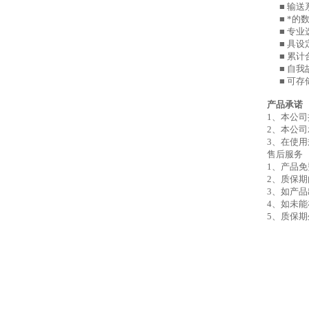
■ 输送
■ *的
■ 专业
■ 具设
■ 累计
■ 自我
■ 可存
产品承诺
1、本公
2、本公
3、在使
售后服务
1、产品
2、质
3、如产
4、如未
5、质保