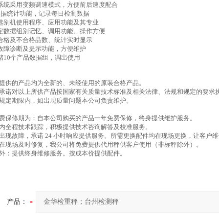
系统采用变频调速模式，方便前后速度配合
数据统计功能，记录每日检测数据
选别机使用程序、应用功能及其专业
定数据组别记忆、调用功能、操作方便
合格及不合格品数、统计实时显示
故障诊断及提示功能，方便维护
储10个产品数据组，调出使用
司提供的产品均为全新的、未经使用的原装合格产品。
司承诺对以上所供产品按国家有关质量技术标准及相关法律、法规和规定的要求
用规定期限内，如出现质量问题本公司负责维护。
免费保修期为：自本公司购买的产品一年免费保修，终身提供维护服务。
保期内全程技术跟踪，积极提供技术咨询解答及校准服务。
品出现故障，承诺 24 小时响应提供服务。所需更换配件均在现场更换，让客户
能在现场及时修复，我公司将免费提供代用秤供客户使用（非标秤除外）。
期外：提供终身维修服务。按成本价提供配件。
产品：