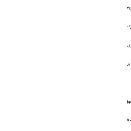
您
您
联
常
详
补