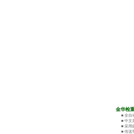
金华检
■ 全自
■ 中文
■ 采用
■ 传送