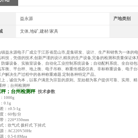
益永源
产地类别
域
文体,地矿,建材/家具
山镇益永源电子厂成立于江苏省昆山市,是集研发、设计、生产和销售为一体的
高科技，凭借的技术,创新严谨的设计,精良的生产设备,完备的检测和质量保证体
、防爆设备、实验室设备、自动化工业控制系统设备；自动配料系统、全自动包
汽车衡、平台秤、地上衡、电子吊称、称重传感器仪表、非标称重设备、电子台
客户解决生产过程中的各种称重难题.定制各种特定产品。
至上，诚信为本，以客户满意为宗旨的原则。至始都为客户提供可靠、实用、精
重秤；台州检测秤
技术参数
000g
.1g
±0.5-1g
：60包/分
220*350mm
：吹气式 拨杆式 下掉式
AC220V.50Hz
.5-0.8Mpa