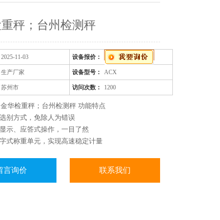
检重秤；台州检测秤
2025-11-03
设备报价：
生产厂家
设备型号：
ACX
苏州市
访问次数：
1200
金华检重秤；台州检测秤 功能特点
式选别方式，免除人为错误
单显示、应答式操作，一目了然
数字式称重单元，实现高速稳定计量
采用可拆式安装，方便清扫维修
统采用变频调速模式，方便前后速度配合
留言询价
联系我们
据统计功能，记录每日检测数据