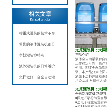
相关文章
Related articles
称重式灌装的技术革命——灌装称在大容量物料计量中的精准应用
常见的液体灌装机都分为哪几类？
太原灌装机；大同
产品介绍
宇毅灌装称特点
液体全自动灌装秤自
工作稳定可靠，操作
液体灌装机的日常维护和保养
使用。BBT全自动
装。本产品分为液面
液面下进料并随着液
怎样做好一台全自动灌装机？
污染,从而对操作人
太原灌装机；大同
全自动灌装机 功
能特
■固定式喷枪装置有
■全电子称重装置有
■控制系统有防爆控