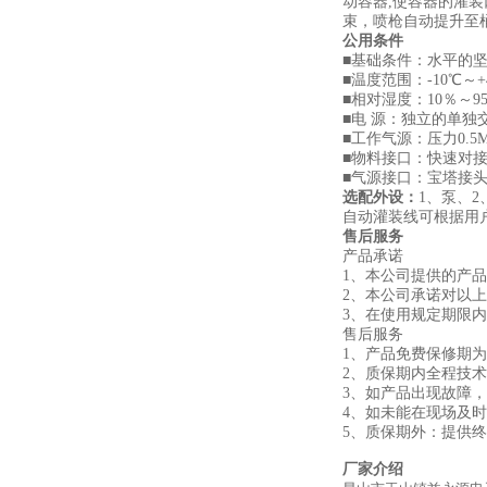
动容器,使容器的灌
束，喷枪自动提升至
公用条件
■基础条件：水平的坚
■温度范围：-10℃～+
■相对湿度：10％～9
■电 源：独立的单独交流
■工作气源：压力0.5M
■物料接口：快速对接
■气源接口：宝塔接头
选配外设：
1、泵、2
自动灌装线可根据用
售后服务
产品承诺
1、本公司提供的产
2、本公司承诺对以
3、在使用规定期限
售后服务
1、产品免费保修期
2、质保期内全
3、如产品出现故障，
4、如未能在现场及
5、质保期外：提供
厂家介绍