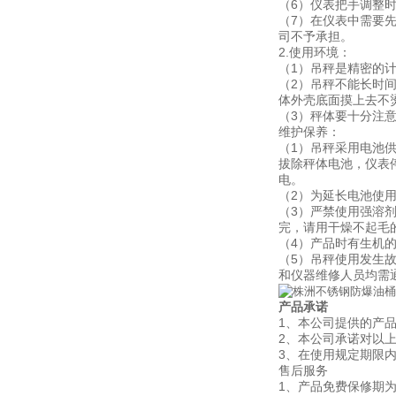
（6）仪表把手调整
（7）在仪表中需要
司不予承担。
2.使用环境：
（1）吊秤是精密的
（2）吊秤不能长时
体外壳底面摸上去不
（3）秤体要十分注
维护保养：
（1）吊秤采用电池
拔除秤体电池，仪表
电。
（2）为延长电池使
（3）严禁使用强溶
完，请用干燥不起毛
（4）产品时有生机
（5）吊秤使用发生
和仪器维修人员均需
产品承诺
1
、本公司提供的产
2
、本公司承诺对以
3
、在使用规定期限
售后服务
1
、产品免费保修期