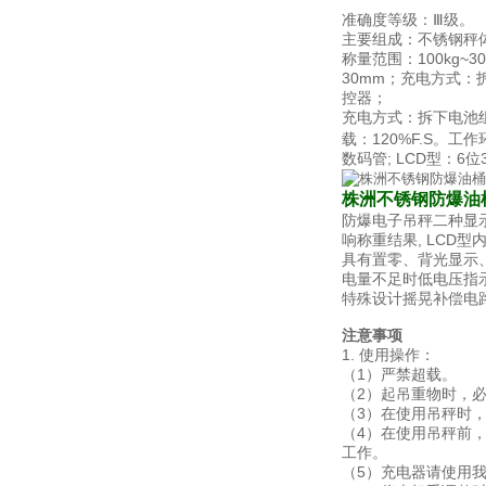
准确度等级：Ⅲ级。
主要组成：不锈钢秤
称量范围：100kg~3
30mm；充电方式：拆
控器；
充电方式：拆下电池组
载：120%F.S。工
数码管; LCD型：6位
株洲不锈钢防爆油
防爆电子吊秤二种显
响称重结果, LCD
具有置零、背光显示
电量不足时低电压指
特殊设计摇晃补偿电
注意事项
1.
使用操作：
（1）严禁超载。
（2）起吊重物时，
（3）在使用吊秤时
（4）在使用吊秤前
工作。
（5）充电器请使用