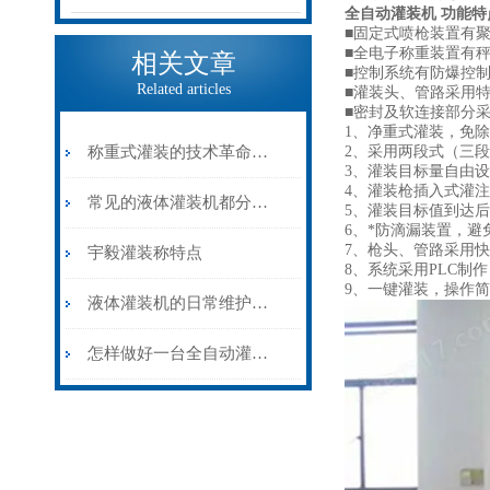
全自动灌装机 功
能特
■固定式喷枪装置有
■全电子称重装置有
相关文章
■控制系统有防爆控
Related articles
■灌装头、管路采用特
■密封及软连接部分
1、净重式灌装，免
称重式灌装的技术革命——灌装称在大容量物料计量中的精准应用
2、采用两段式（三
3、灌装目标量自由
4、灌装枪插入式灌
常见的液体灌装机都分为哪几类？
5、灌装目标值到达
6、*防滴漏装置，避
7、枪头、管路采用
宇毅灌装称特点
8、系统采用PLC制
9、一键灌装，操作
液体灌装机的日常维护和保养
怎样做好一台全自动灌装机？