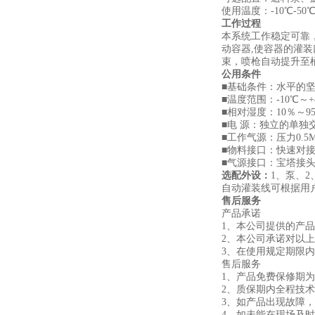
使用温度：-10℃-50
工作过程
本系统工作稳定可靠，
动容器,使容器的灌
束，喷枪自动提升至
公用条件
■基础条件：水平的坚
■温度范围：-10℃～+
■相对湿度：10％～9
■电 源：独立的单独交流
■工作气源：压力0.5M
■物料接口：快速对接
■气源接口：宝塔接头
选配外设：
1、泵、2
自动灌装线可根据用
售后服务
产品承诺
1、本公司提供的产
2、本公司承诺对以
3、在使用规定期限
售后服务
1、产品免费保修期
2、质保期内全
3、如产品出现故障，
4、如未能在现场及