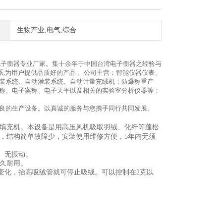
生物产业,电气,综合
电子衡器专业厂家。集十余年于中国台湾电子衡器之经验与
系,为用户提供品质好的产品 。公司主营：智能仪器仪表、
装系统、自动灌装系统、自动计量充绒机；防爆称重产
称、电子案称、电子天平以及相关的实验室分析仪器等；
良的生产设备。以真诚的服务与您携手同行共同发展。
填充机。本设备是用高压风机吸取羽绒、化纤等蓬松
，结构简单故障少，安装使用维修方便，5年内无须
、无振动。
久耐用。
变化，抬高吸绒管就可停止吸绒。可以控制在2克以
。