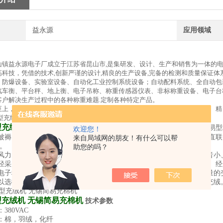
益永源
应用领域
山镇益永源电子厂成立于江苏省昆山市,是集研发、设计、生产和销售为一体的
高科技，凭借的技术,创新严谨的设计,精良的生产设备,完备的检测和质量保证体
、防爆设备、实验室设备、自动化工业控制系统设备；自动配料系统、全自动包
汽车衡、平台秤、地上衡、电子吊称、称重传感器仪表、非标称重设备、电子台
客户解决生产过程中的各种称重难题.定制各种特定产品。
至上，诚信为本，以客户满意为宗旨的原则。至始都为客户提供可靠、实用、精
充绒机 无锡简易充棉机
专门为工厂，商场，专卖店专门研制的简易型
欢迎您！
被褥的机械。 本机设计时综合日、德等国充绒机优点，风机采用电机直联
来自局域网的朋友！有什么可以帮
 。
助您的吗？
风力大，也不易堵塞。叶轮经平衡调试，中等转速，镶嵌橡皮脚，噪音小
径采用软管接头，方便灵活。 采用全不锈钢外壳，豪华、大方、整洁、经
电子称来计量羽绒，工人手持软管吸取电子秤上的羽绒，同时观看重量的
以选择机械自动控制羽绒和化纤的填充重量，到达特定重量自动停止充绒
充绒机 无锡简易充棉机
技术参数
380VAC
：棉，羽绒，化纤