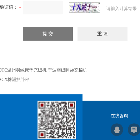
验证码：
请输入计算结果（
OTC温州羽绒床垫充绒机 宁波羽绒睡袋充棉机
ACX株洲抓斗秤
在线咨询