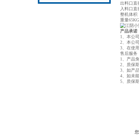
出料口直径
入料口直径
整机体积：L
重量65K
产品承诺
1、本公
2、本公
3、在使
售后服务
1、产品
2、质
3、如产
4、如未
5、质保
您