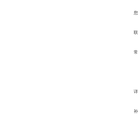
您
联
常
详
补