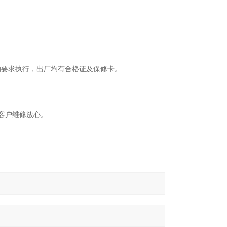
的要求执行，出厂均有合格证及保修卡。
务。
让客户维修放心。