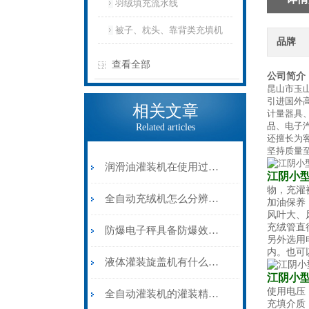
羽绒填充流水线
被子、枕头、靠背类充填机
品牌
查看全部
公司简介
昆山市玉
引进国外
相关文章
计量器具
品、电子
Related articles
还擅长为
坚持质量
润滑油灌装机在使用过程中必须保持清洁
江阴小型
物，充灌
全自动充绒机怎么分辨优劣？
加油保养
风叶大、
充绒管直
防爆电子秤具备防爆效果的原因是什么？
另外选用
内。也可
液体灌装旋盖机有什么技术上的优势特点？
江阴小型
使用电压：
全自动灌装机的灌装精度怎么调整？
充填介质