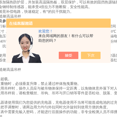
添加隔热防护层，并加装高温隔热板，双层保护，可以有效的阻挡热源辐
金钢特制传感器，能承受4倍拉力不致断裂，安全性能高。
摇晃补偿电路，快速稳定，有*的抗干扰能力。
及参数
标准：GB/T 11883-2002 ※准确度等级： 国家标准Ⅲ级 ※读数稳定时
欢迎您！
5英寸，5位红色LED，字高38mm带背光液晶显示 ※环境温度：-10℃～40
来自局域网的朋友！有什么可以帮
压指示灯点亮 ※电 源： 四节AA/1.5V碱性电池、四节1.2V镍氢/镍镉电
助您的吗？
～240V，输出DC8.4V/500mA(可选件) ※自动关机：吊秤显示零点静
、抗静电、重量轻 ※按 键：按键防碰撞设计。
使用吊秤秤体按键进行操作，也可以使用附送的遥控器进行操作，遥控器
器使用一节23A，12V的碳锌电池，禁止对电池充电，如果操作时遥控
禁超载。
吊重物时，必须垂直升降，禁止通过秤体拖曳重物。
使用吊秤时，操作人员应与被吊物体保持一定距离，以免物体意外落下对
使用吊秤前，请检查螺丝、吊钩、吊环与开口销等零件是否松动、脱落、
电器请使用我们为您提供的充电器，充电器使用不当将可能造成电池的过
表把手调整时，请两边用力均匀外拉同时允许旋转到使用方便的角度。
仪表中需要先输入密码，才能进行后面操作的功能，非专业检测人员不得
担。