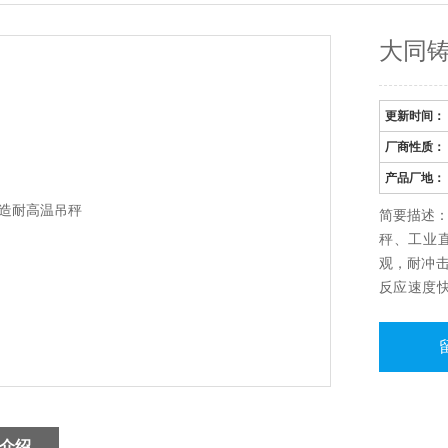
大同
更新时间：
厂商性质：
产品厂地：
简要描述
秤、工业
观，耐冲击
反应速度快
装高温隔
了隔热防
造、电解
磁场等场
介绍