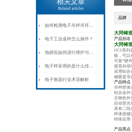
相关文章
Related articles
品牌
​如何检测电子吊秤吊环的拉力？
大同铸
电子工业桌秤怎么操作？
产品别名
大同铸
OCS系
地磅应如何进行维护与保养？
板，可以
可靠*硬
电子秤采用的是什么传感器及更换方法？
摇晃补偿
采用铝合
磁吸盘等
电子衡器行业术语解析
产品特点
吊秤腔体
铝合金外
古铜色外
自动背光
具有二段式
秤体按键
特殊应用
产品亮点