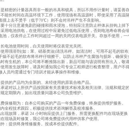
秤是精密的计量器具而非一般的吊具和锁具，所以不用作计量时，请妥善
秤不能长时间在高温环境下工作，使用现场有高温源时，即使采用了高温
面摸上去不烫手（低于70℃）则不会对吊秤产生不良影响。
体要十分注意避免剧烈碰撞和雨水浸泡，特别应注意防止秤体从挂钩上掉下，
秤采用电池供电，在使用过程中应避免过低电压使用，否则电池寿命将会
电池，仪表停止工作时间超过一周的关闭仪表电源开关。存放不使用，一
延长电池使用时间，白天使用时将仪表背光关闭。
禁使用强溶剂(如：苯、硝基类油)清洗吊秤。如清洁时，可用不起毛的软
干燥不起毛的软布将吊秤仔细擦干。以防止吊秤产生腐蚀与损坏，确保安
品时有生机的，本公司将不断推陈出新，新品可能与该说明有所出入，敬
秤使用发生故障时，请及时通知我公司专业工程师进行检查整理，用户不
修人员均需通过专门培训才能从事操作和维修。
司提供的产品均为全新的、未经使用的原装合格产品。
司承诺对以上所供产品按国家有关质量技术标准及相关法律、法规和规定
用规定期限内，如出现质量问题本公司负责维护。
免费保修期为：自本公司购买的产品一年免费保修，终身提供维护服务。
保期内全程技术跟踪，积极提供技术咨询解答及校准服
品出现故障，承诺 24 小时响应提供上门服务。所需更换配件均在现场更
能在现场及时修复，我公司将免费提供代用秤供客户使用。
期外：提供终身维修服务。按成本价提供配件。