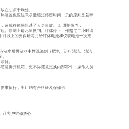
存放在阴凉干燥处。
隔热装置也应注意尽量缩短停留时间，总的原则是若秤
造成秤体损坏甚至人身事故。 3. 维护保养：
缩短。原则上请尽量做到。秤体停止工作超过二小时请
个月以上的要保证每月给秤体电池和仪表电池一次充
布点沾水后再沾些中性洗涤剂（肥皂）进行清洁。清洁
全。
请谅解。
得随意拆开机箱，更不得随意更换内部零件；操作人员
的要求执行，出厂均有合格证及保修卡。
务。
换，让客户维修放心。