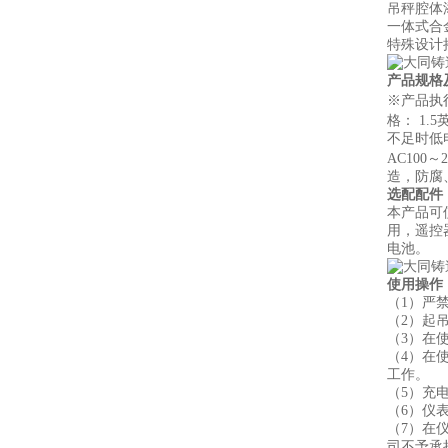
吊秤腔体
一体式合
特殊设计
产品规格
※产品执行
格： 1.
不足时低电
AC100
造，防腐
选配配件
本产品可
用，遥控
电池。
使用操作
（1）严
（2）起
（3）在
（4）在
工作。
（5）充
（6）仪
（7）在
司不予承