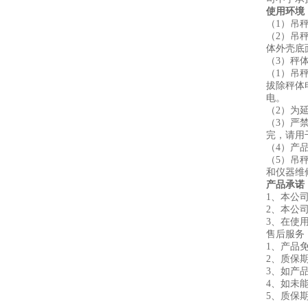
使用环境
（1）吊
（2）吊
体外壳底
（3）秤
（1）吊
拔除秤体
电。
（2）为
（3）严
完，请用
（4）产
（5）吊
和仪器维
产品承诺
1、本公
2、本公
3、在使
售后服务
1、产品
2、质
3、如产
4、如未
5、质保