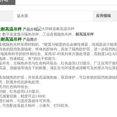
益永源
应用领域
造耐高温吊秤
产品介绍
：
数字直接显示隔热吊秤、工业直视隔热吊秤、
耐高温吊秤
造耐高温吊秤
产品简介
列直视隔热吊秤采用特制的、*硬度与韧度的合金钢传感器，传感器设计能
有效的阻挡热源辐射。秤体的腔体内，添加了隔热防护层，进一步阻挡热
件电路和科学的软件相结合。采用AT-89系列单片微处理器，高精度24位A
电路，快速稳定，有*的抗干扰能力。
金外壳，古铜色外壳与红色钩环组合，红色超亮LED显示。广泛应用于
高温、强磁场等场合下的称重。满足在与环境形成清晰可见的显示与位置
添加隔热防护层，并加装高温隔热板，双层保护，可以有效的阻挡热源辐
壳，防腐并经抗静电处理。
壳与红色钩环组合。
功能，红色超亮LED显示。
感量切换，精度可达1/6000
进行操作，与遥控器操作可并用。
，可加配改装超大钩环，小推车、打印机等。