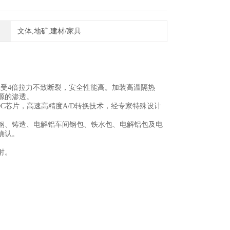
文体,地矿,建材/家具
承受4倍拉力不致断裂，安全性能高。加装高温隔热
源的渗透。
DC芯片，高速高精度A/D转换技术，经专家特殊设计
炼钢、铸造、电解铝车间钢包、铁水包、电解铝包及电
确认。
射。