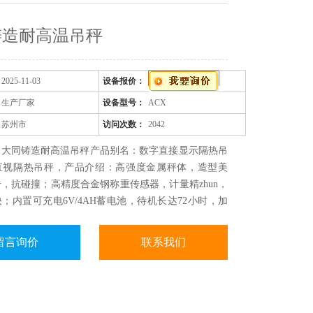
铸造耐高温吊秤
2025-11-03
设备报价：
生产厂家
设备型号：
ACX
苏州市
访问次数：
2042
：大同铸造耐高温吊秤产品别名：数字直接显示隔热吊
直视隔热吊秤，产品介绍：高强度金属秤体，造型美
，抗碰撞；高精度合金钢称重传感器，计量精zhun，
；内置可充电6V/4AH蓄电池，待机长达72小时，加
热板，可以有效的阻挡热源辐射。秤体的腔体内，添加
护层，进一步阻挡热源的渗透。广泛应用于炼钢、铸
留言询价
联系我们
铝车间钢包、铁水包、电解铝包及电磁吸盘等高温、强
合。