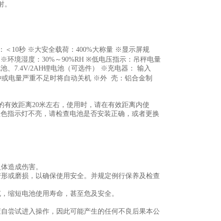
射。
间：＜10秒 ※大安全载荷：400%大称量 ※显示屏规
℃ ※环境湿度：30%～90%RH ※低电压指示：吊秤电量
池、7.4V/2AH锂电池（可选件） ※充电器： 输入
置30分钟或电量严重不足时将自动关机 ※外 壳：铝合金制
的有效距离20米左右，使用时，请在有效距离内使
器红色指示灯不亮，请检查电池是否安装正确，或者更换
人体造成伤害。
变形或磨损，以确保使用安全。并规定例行保养及检查
充，缩短电池使用寿命，甚至危及安全。
擅自尝试进入操作，因此可能产生的任何不良后果本公