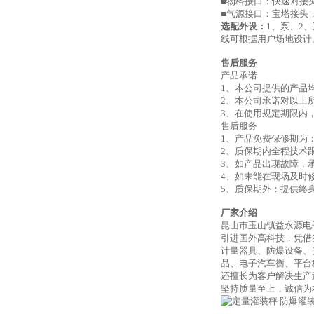
■物料接口：快速对接夹
■气源接口：宝塔接头
选配外设：
1、泵、2
线可根据用户场地设计
售后服务
产品承诺
1、本公司提供的产品
2、本公司承诺对以上
3、在使用规定期限内
售后服务
1、产品免费保修期为
2、质保期内全程
3、如产品出现故障，
4、如未能在现场及时
5、质保期外：提供终
厂家介绍
昆山市玉山镇益永源电
引进国外高科技，凭借
计量器具、防爆设备、
品、电子汽车衡、平台
还擅长为客户解决生产
坚持质量至上，诚信为