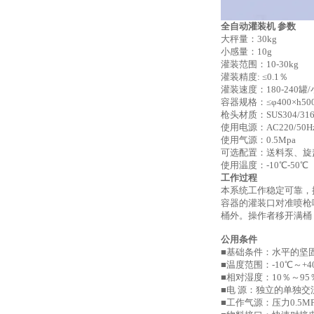
全自动灌装机 参数
大秤量：30kg
小感量：10g
灌装范围：10-30kg
灌装精度: ≤0.1％
灌装速度：180-240罐
容器规格：≤φ400×h50
枪头材质：SUS304/31
使用电源：AC220/50H
使用气源：0.5Mpa
可选配置：送料泵、旋
使用温度：-10℃-50℃
工作过程
本系统工作稳定可靠，操
容器的灌装口对准喷枪
桶外。操作者移开满桶
公用条件
■基础条件：水平的坚
■温度范围：-10℃～+4
■相对湿度：10％～95
■电 源：独立的单独交流电
■工作气源：压力0.5M