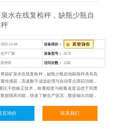
矿泉水在线复检秤，缺瓶少瓶自
除秤
2025-11-04
设备报价：
生产厂家
设备型号：
ACX
苏州市
访问次数：
1200
：整箱矿泉水在线复检秤，缺瓶少瓶自动剔除秤具有高
称重传感器，高速数字滤波处理与自动零点跟踪功能，
称重抗干扰修正技术，称重精度与称重速度远优于同类
产数据报表功能，快速了解生产状况，数据输出功能，
功能，多种可添加通讯协议接口，快速融入生产系统控
实现设备互联。
留言询价
联系我们