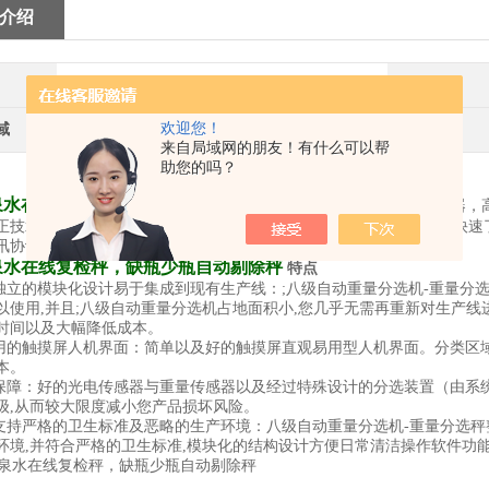
介绍
益永源
产地类别
欢迎您！
域
文体,地矿,建材/家具
来自局域网的朋友！有什么可以帮
助您的吗？
泉水在线复检秤，缺瓶少瓶自动剔除秤
具有高精度数字称重传感器，
正技术，称重精度与称重速度远优于同类产品。生产数据报表功能，快速
讯协议接口，快速融入生产系统控制中心，实现设备互联。
泉水在线复检秤，缺瓶少瓶自动剔除秤
特点
与独立的模块化设计易于集成到现有生产线：;八级自动重量分选机-重量分
以使用,并且;八级自动重量分选机占地面积小,您几乎无需再重新对生产线
时间以及大幅降低成本。
易用的触摸屏人机界面：简单以及好的触摸屏直观易用型人机界面。分类区
本。
量保障：好的光电传感器与重量传感器以及经过特殊设计的分选装置（由系
级,从而较大限度减小您产品损坏风险。
秤支持严格的卫生标准及恶略的生产环境：八级自动重量分选机-重量分选
环境,并符合严格的卫生标准,模块化的结构设计方便日常清洁操作软件功