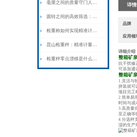
毫厘之间的质量守门人：检重称的动态计量原理与产线实践
详情
圆转之间的高效筛选：滚筒检重秤的结构逻辑与特殊场景应用
品牌
检重称如何实现精准计量？
应用领
昆山检重秤：精准计量的守护者
详细介绍
整箱矿
检重秤零点漂移是什么原因?遇到检重秤零点漂移如何处理?
抗干扰修
可添加通
整箱矿
1.灵活
拼装就可
项目完工
2.简单
时间与成
3.高质
至正确等
4.分选
湿的生产