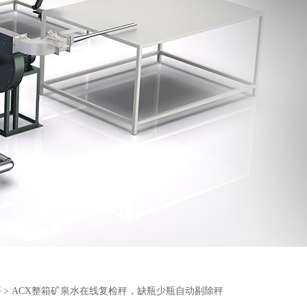
秤
> ACX整箱矿泉水在线复检秤，缺瓶少瓶自动剔除秤