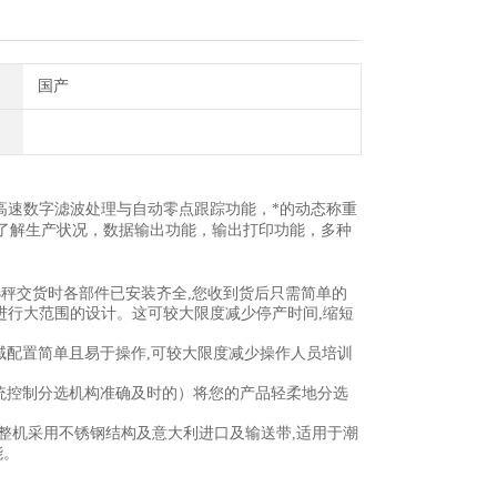
国产
高速数字滤波处理与自动零点跟踪功能，*的动态称重
了解生产状况，数据输出功能，输出打印功能，多种
选秤交货时各部件已安装齐全,您收到货后只需简单的
进行大范围的设计。这可较大限度减少停产时间,缩短
域配置简单且易于操作,可较大限度减少操作人员培训
统控制分选机构准确及时的）将您的产品轻柔地分选
秤整机采用不锈钢结构及意大利进口及输送带,适用于潮
能。