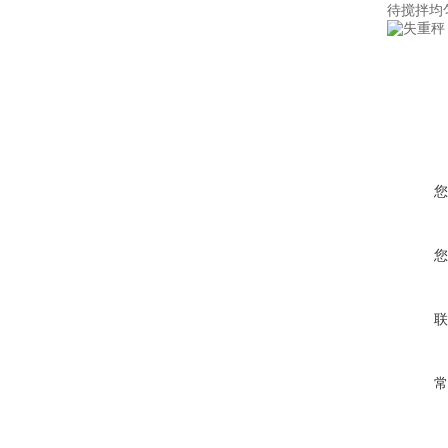
待搅拌均
您
您
联
常