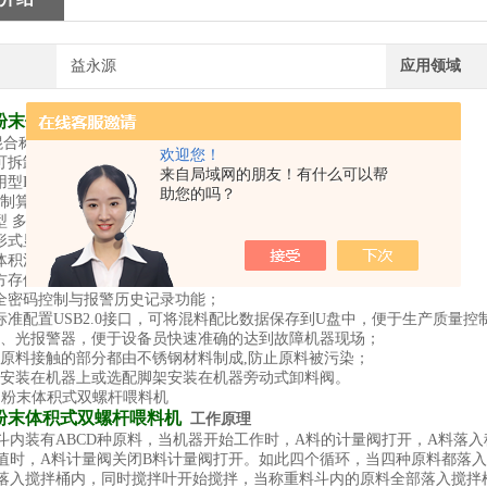
益永源
应用领域
粉末体积式双螺杆喂料机
产品详情
料混合称重的特点
欢迎您！
化可拆卸式结构设计，节省空间与清洁方便；
来自局域网的朋友！有什么可以帮
通用型PLC控制器，确保性能可靠，维护简便；
助您的吗？
*控制算法，自主优化，自动调校补偿及震动防止功能，保证配料精度；
机型 多可处理四种组份（六组份以上可定制）；
图形式显示，触摸屏式操作，多种语言供你选择；
、体积混合计量模式增大配料能力；
方存储功能， 多可存储100组以上配方；
安全密码控制与报警历史记录功能；
器标准配置USB2.0接口，可将混料配比数据保存到U盘中，便于生产质量控
备声、光报警器，便于设备员快速准确的达到故障机器现场；
有与原料接触的部分都由不锈钢材料制成,防止原料被污染；
直接安装在机器上或选配脚架安装在机器旁动式卸料阀。
粉末体积式双螺杆喂料机
工作原理
斗内装有ABCD种原料，当机器开始工作时，A料的计量阀打开，A料落
值时，A料计量阀关闭B料计量阀打开。如此四个循环，当四种原料都落
落入搅拌桶内，同时搅拌叶开始搅拌，当称重料斗内的原料全部落入搅拌