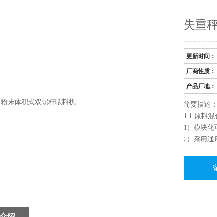
失重秤
更新时间：
厂商性质：
产品厂地：
简要描述：
1.1 原料
1）模块化
2）采用通
3）采用*
保证配料
4）标准机
5）彩色图
介绍