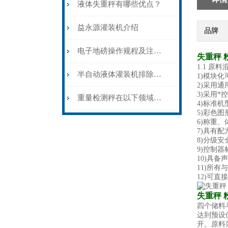
液体失重秤有哪些优点？
益永源灌装机介绍
品牌
电子地磅操作规程及注意事项
失重秤 
1.1 原
半自动液体灌装机排除故障方法
1)模块
2)采用
3)采用
重量检测秤在以下领域得到广泛应用
4)标准
5)彩色
6)称重
7)具有配
8)分级
9)控制
10)具
11)所
12)可
失重秤 
四个储料
达到预设
开。原料