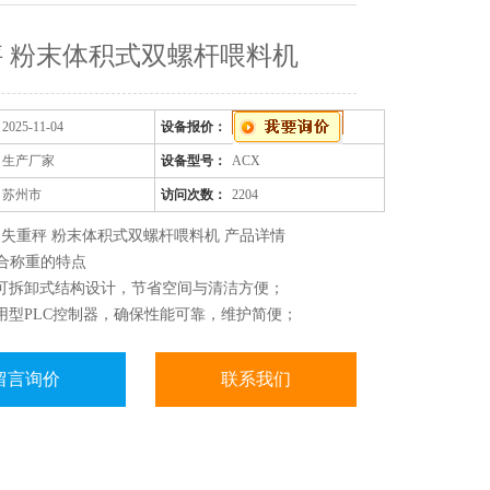
 粉末体积式双螺杆喂料机
2025-11-04
设备报价：
生产厂家
设备型号：
ACX
苏州市
访问次数：
2204
失重秤 粉末体积式双螺杆喂料机 产品详情
混合称重的特点
可拆卸式结构设计，节省空间与清洁方便；
用型PLC控制器，确保性能可靠，维护简便；
控制算法，自主优化，自动调校补偿及震动防止功能，
精度；
留言询价
联系我们
型 多可处理四种组份（六组份以上可定制）；
形式显示，触摸屏式操作，多种语言供你选择。