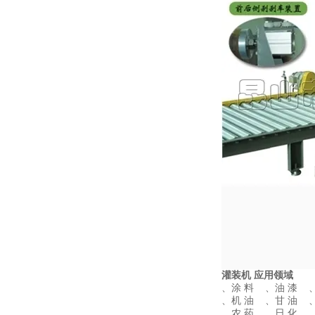
灌装机
应用领域
、涂 料 、油 漆 
、机 油 、甘 油 
、农 药 、日 化 