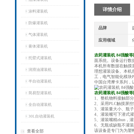
详情介绍
涂料灌装机
防爆灌装机
品牌
气体灌装机
应用领域
膏体灌装机
农药灌装机 84强酸
托臂式灌装机
面系统。设备运行数
本机所有数据在触摸
润滑油灌装机
理想灌装设备。本机
工，电气智能化模块
半自动灌装机
中国台湾摩卡系列，
简易型灌装机
农药灌装机 84强酸
1、整机物料接触部
2、采用PLC触摸屏
全自动灌装机
3、灌装量大小、瓶
4、灌装嘴可下潜式
30L自动灌装机
5、灌装嘴
精zhun
，灌
6、无瓶或缺瓶不灌
该设备是专门为为塑
查看全部