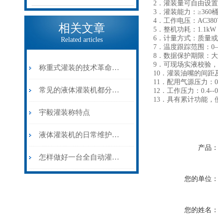
2．灌装量可自由设置：0
3．灌装能力：≥36
4．工作电压：AC380
相关文章
5．整机功耗：1.1kW
6．计量方式：质量
Related articles
7．温度跟踪范围：0—
8．数据保护期限：大
9．可现场实液校验
称重式灌装的技术革命——灌装称在大容量物料计量中的精准应用
10．灌装油嘴的间
11．配用气源压力：0.6
常见的液体灌装机都分为哪几类？
12．工作压力：0.4--0
13．具有累计功能，
宇毅灌装称特点
液体灌装机的日常维护和保养
产品
怎样做好一台全自动灌装机？
您的单位
您的姓名