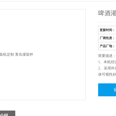
啤酒灌
更新时间：
厂商性质：
产品厂地：
简要描述：
1、本机经
2、采用
体可视性
3、采用
体，减少
4、本机
高，灌装
5、设有
调整。
介绍