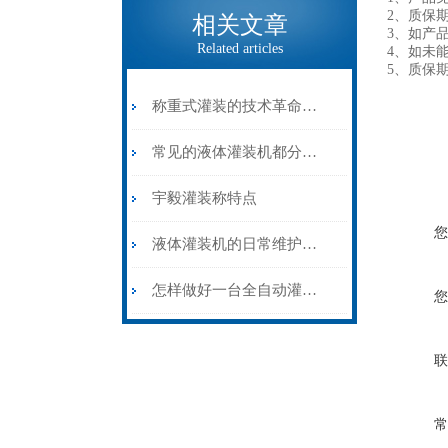
2、质
相关文章
3、如产
Related articles
4、如未
5、质保
称重式灌装的技术革命——灌装称在大容量物料计量中的精准应用
常见的液体灌装机都分为哪几类？
宇毅灌装称特点
您
液体灌装机的日常维护和保养
怎样做好一台全自动灌装机？
您
联
常