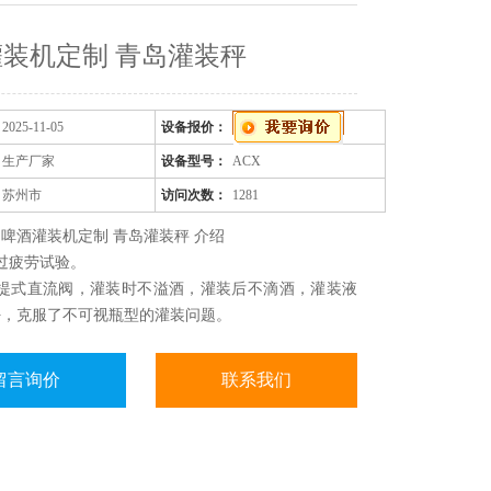
装机定制 青岛灌装秤
2025-11-05
设备报价：
生产厂家
设备型号：
ACX
苏州市
访问次数：
1281
啤酒灌装机定制 青岛灌装秤 介绍
过疲劳试验。
外提式直流阀，灌装时不溢酒，灌装后不滴酒，灌装液
好，克服了不可视瓶型的灌装问题。
自动导向式定位罩，对瓶口没有损伤，灌装时不接触液
污染，适应瓶口多。
留言询价
联系我们
为液体定量灌装机，采用量杯定容式灌装，定量精度
速度快。
灌装量微调机构，可在一百到七百五毫升范围之内任意