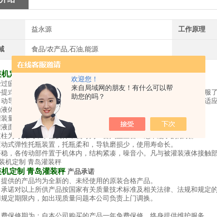
益永源
工作原理
域
食品/农产品,石油,能源
机定制 青岛灌装秤
介绍
欢迎您！
经过疲劳试验。
来自局域网的朋友！有什么可以帮
外提式直流阀，灌装时不溢酒，灌装后不滴酒，灌装液体可视性好，克服
助您的吗？
自动导向式定位罩，对瓶口没有损伤，灌装时不接触液体，减少污染，适
为液体定量灌装机，采用量杯定容式灌装，定量精度高，灌装速度快。
灌装量微调机构，可在一百到七百五毫升范围之内任意调整。
罐液面控制机构为浮筒式，结构简单，工作效率高。
支柱为可调式，不需换件，就可为一百六至三百二毫米瓶子的灌装。
滚动式弹性托瓶装置，托瓶柔和，导轨磨损少，使用寿命长。
平稳，各传动部件置于机体内，结构紧凑，噪音小。凡与被灌装液体接触
机定制 青岛灌装秤
产品承诺
司提供的产品均为全新的、未经使用的原装合格产品。
司承诺对以上所供产品按国家有关质量技术标准及相关法律、法规和规定
用规定期限内，如出现质量问题本公司负责上门调换。
免费保修期为：自本公司购买的产品一年免费保修，终身提供维护服务。