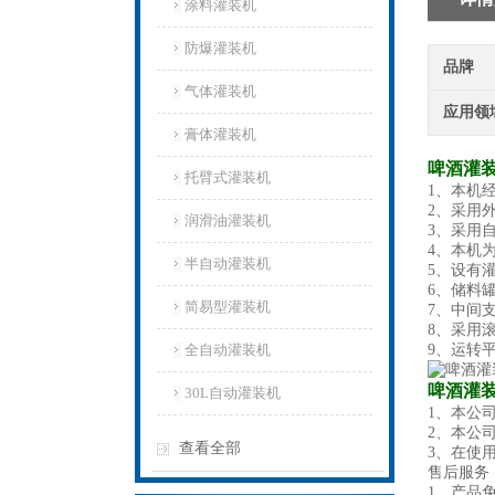
涂料灌装机
防爆灌装机
品牌
气体灌装机
应用领
膏体灌装机
啤酒灌装
托臂式灌装机
1、本机
2、采用
润滑油灌装机
3、采用
4、本机
半自动灌装机
5、设有
6、储料
简易型灌装机
7、中间
8、采用
全自动灌装机
9、运转
啤酒灌装
30L自动灌装机
1、本公
2、本公
查看全部
3、在使
售后服务
1、产品