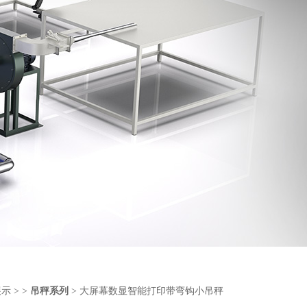
展示
> >
吊秤系列
> 大屏幕数显智能打印带弯钩小吊秤