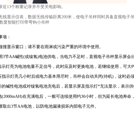
录近13个称重记录并不受关电影响。
无线显示仪表，数据无线传输距离200米，使电子吊秤同时具备直视电子
事项：
碰撞显示窗口；请不要在雨淋或污染严重的环境中使用。
用3节AA碱性(或镍氢)电池供电，当电力不足时，直视电子吊秤显示屏会
压指示灯亮为电池电量不足信号，此时应及时更换电池，若继续使用，可大
电压指示灯亮几小时后或电力基本用尽时，吊秤会自动关闭(待机)，这时必
了新的碱性电池或对镍氢电池充电后，若显示屏及指示灯*无法显示，表示
池(2000mAH)在充满电后，一般可连续使用约30小时，但为延长电池寿
请取出3节AA电池，以防电池漏液损坏内部电子元件。