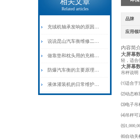
相关文章
Related articles
品牌
充绒机轴承发响的原因是什么？
应用领
说说昆山汽车衡维修二三事
内容简
大屏幕
做靠垫和枕头用的充棉机应该如何保养呢？
轻，适合
大屏幕
防爆汽车衡的主要原理和特点
吊秤说明
⑴适合于
液体灌装机的日常维护和保养
⑵动态称
⑶电子吊
⑷吊秤可
⑸1,00
⑹自动关