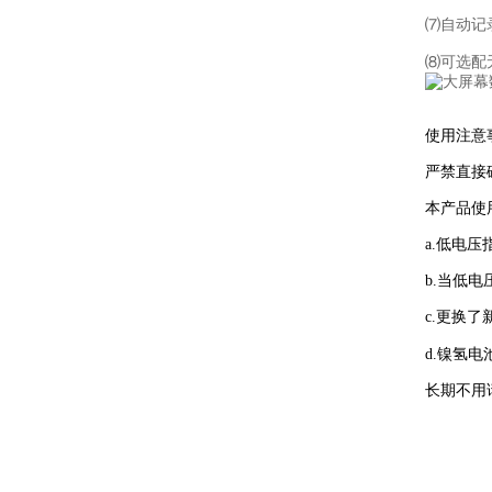
⑺自动记
⑻可选配
使用注意
严禁直接
本产品使
a.低电
b.当低
c.更换
d.镍氢电
长期不用