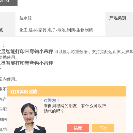
益永源
产地类别
域
化工,建材/家具,电子/电池,制药/生物制药
介：
数显智能打印带弯钩小吊秤
可以显示称重数据，支持搭配远距离大屏
便携使用。
数显智能打印带弯钩小吊秤
：
室内使用。
重不因重物的晃动而影响称重结果。
秤产集成度高，具备很高的性。
欢迎您！
来自局域网的朋友！有什么可以帮
选配无线，遥控操作，使用简单。
助您的吗？
0,000内部分辨率带来的高精度和高稳定度。
机功能。