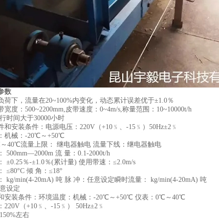
参数
荷下，流量在20~100%内变化，动态累计误差优于±1.0％
度：500~2200mm,皮带速度：0~4m/s,称量范围：10~10000t/h
行时间大于30000小时
和安装条件：电源电压：220V（+10﹪、-15﹪）50Hz±2﹪
机械：-20℃～+50℃
℃～40℃流量上限： 继电器触电 流量下线：继电器触电
00mm—2000m 流 量：0.1-2000t/h
±0.25％-±1.0％(累计量) 使用带速：≤2.0m/s
≤80°C 倾 角：≤18°
kg/min(4-20mA) 吨 脉 冲：任意设定瞬时流量： kg/min(4-20mA) 吨
任意设定
安装条件：环境温度：机械：-20℃～+50℃ 仪表：0℃～40℃
20V（+10﹪、-15﹪） 50Hz±2﹪
150%左右