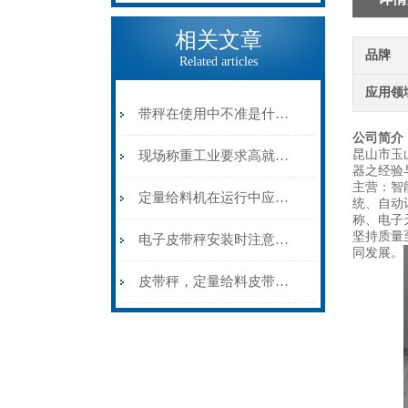
相关文章
品牌
Related articles
应用领
带秤在使用中不准是什么原因？皮带秤常见问题及解决方法?
公司
简介
昆山市玉
现场称重工业要求高就选皮带秤
器之经验
主营：智
定量给料机在运行中应做的巡视检查有哪些？
统、自动
称、电子
坚持质量
电子皮带秤安装时注意影响精度的因素
同发展。
皮带秤，定量给料皮带称定制厂家