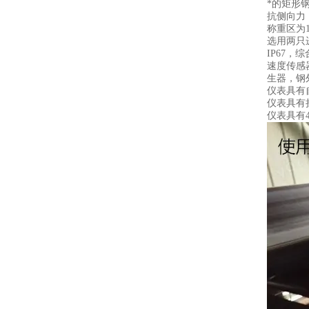
*的矩形
抗侧向力
称重区为
选用两只
IP67，
速度传感
生器，钢
仪表具有
仪表具有
仪表具有4