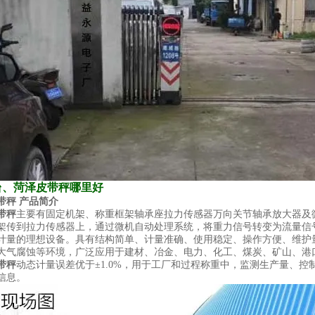
台、菏泽皮带秤哪里好
带秤
产品简介
带秤
主要有固定机架、称重框架轴承座拉力传感器万向关节轴承放大器及
架传到拉力传感器上，通过微机自动处理系统，将重力信号转变为流量信
计量的理想设备。具有结构简单、计量准确、使用稳定、操作方便、维护
大气腐蚀等环境，广泛应用于建材、冶金、电力、化工、煤炭、矿山、港
带秤
动态计量误差优于±1.0%，用于工厂和过程称重中，监测生产量、
信息。