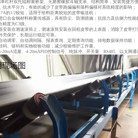
钢单杠杆双托辊称重桥架、无磨擦橡胶耳轴支承、结构简单，安装简捷方
﹑抗水平分力，有效的减少了皮带跑偏偏和落料偏移对系统精度的影响；
17A的1/2较短，适用于给料距离较短的皮带输送机；
进口合金钢材料称重传感器，具有防尘、防潮措施；抗扭力及抗侧力性能
综合精度为C3级。
器安装在测速滚筒上，测速滚筒安装在回程皮带的上表面，消除了皮带打
外壳保护，长期运行稳定可靠。
自动调零、自动调间隔、报表查询、定期查询功能、掉电数据保持功能；
挂码、链码和实物校验功能，减少校验维护工作量。
-20mA流量、4-20mAPID控制信号、吨脉冲、开关量、RS485、以太网