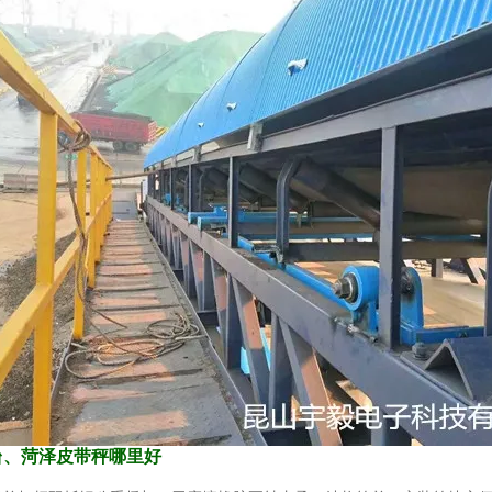
台、菏泽皮带秤哪里好