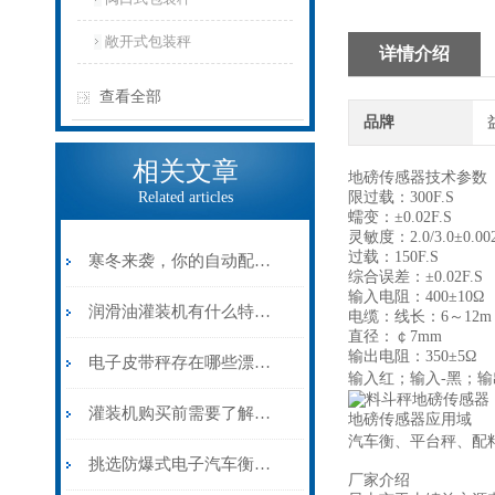
敞开式包装秤
详情介绍
查看全部
品牌
相关文章
地磅传感器技术参数
Related articles
限过载：300F.S
蠕变：±0.02F.S
灵敏度：2.0/3.0±0.00
过载：150F.S
寒冬来袭，你的自动配料系统做好保养了吗？
综合误差：±0.02F.S
输入电阻：400±10Ω
润滑油灌装机有什么特性？
电缆：线长：6～12m
直径：￠7mm
输出电阻：350±5Ω
电子皮带秤存在哪些漂移问题？
输入红；输入-黑；输
灌装机购买前需要了解的内容有哪些？
地磅传感器应用域
汽车衡、平台秤、配
挑选防爆式电子汽车衡的原则
厂家介绍