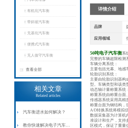
详情介绍
有机坑汽车衡
带斜坡汽车衡
品牌
无基坑汽车衡
应用领域
便携式汽车衡
50吨电子汽车衡
系
无人值守汽车衡
完整的车辆超限检测
车辆分离系统：
主要包括光幕、地感
查看全部
轮胎识别系统：
主要由轮胎识别器构
型。车辆类型和该类
相关文章
动态轴计量称重系统
称重系统由称重台面
Related articles
传感器系统采用高精
称重台面为钢结构，
A/D转换系统将模
汽车衡进水如何解决？
数据采集器为计算机
准设计和生产，支持
教你快速解决电子汽车衡被干扰
区模式，保证了重量