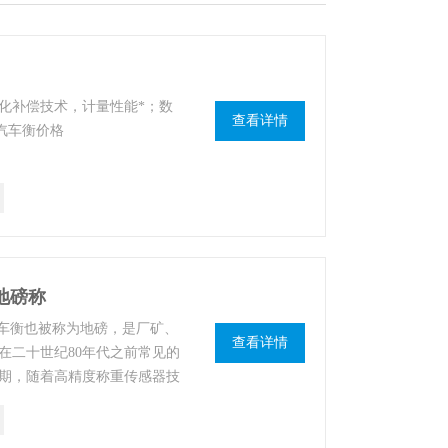
化补偿技术，计量性能*；数
查看详情
子汽车衡价格
式地磅称
 汽车衡也被称为地磅，是厂矿、
查看详情
在二十世纪80年代之前常见的
中期，随着高精度称重传感器技
稳定性好、操作方便的电子汽