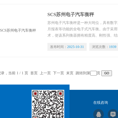
SCS苏州电子汽车衡秤
苏州电子汽车衡秤是一种大吨位，具有数字
月报表等功能的全电子式汽车衡。由于采用
术，使该系列衡器拥有精度高、刚性强、结
便、系统稳定可靠等优点。 可广泛用于企
发布时间：
2025-10-31
浏览次数：
1939
场、车间等场所的货物称量，也适用于冶金
头的各类大宗货物称量
条记录，当前 1 / 1 页 首页 上一页 下一页 末页 跳转到第
页
在线咨询