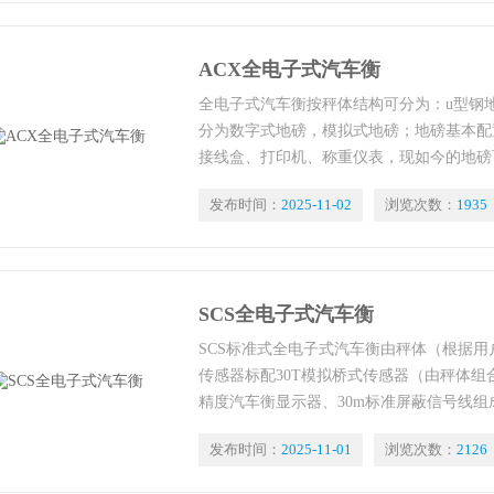
ACX全电子式汽车衡
全电子式汽车衡按秤体结构可分为：u型钢
分为数字式地磅，模拟式地磅；地磅基本配
接线盒、打印机、称重仪表，现如今的地磅
发布时间：
2025-11-02
浏览次数：
1935
SCS全电子式汽车衡
SCS标准式全电子式汽车衡由秤体（根据
传感器标配30T模拟桥式传感器（由秤体
精度汽车衡显示器、30m标准屏蔽信号线
票据打印要求等配置称重软件、票据打印机
发布时间：
2025-11-01
浏览次数：
2126
足功能。能深入应用到生产过程的监控和企
足现代化的称重管理要求。