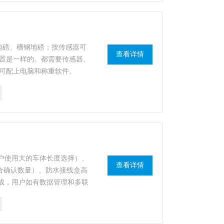
地磅、槽钢地磅；按传感器可
查看详情
置是一样的。都需要传感器、
可配上电脑和称重软件。
用户使用大的车体长度选择）、
查看详情
组合确认数量）、防水接线盒高
组成，用户如有数据管理和多联
、大屏幕显示器等辅助配置满
业的综合数据系统管理中，满