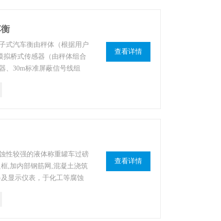
车衡
子式汽车衡由秤体（根据用户
查看详情
T模拟桥式传感器（由秤体组合
器、30m标准屏蔽信号线组
等配置称重软件、票据打印
深入应用到生产过程的监控和
称重管理要求。
蚀性较强的液体称重罐车过磅
查看详情
框,加内部钢筋网,混凝土浇筑
器及显示仪表，于化工等腐蚀
车衡的出现能够有效解决碳钢