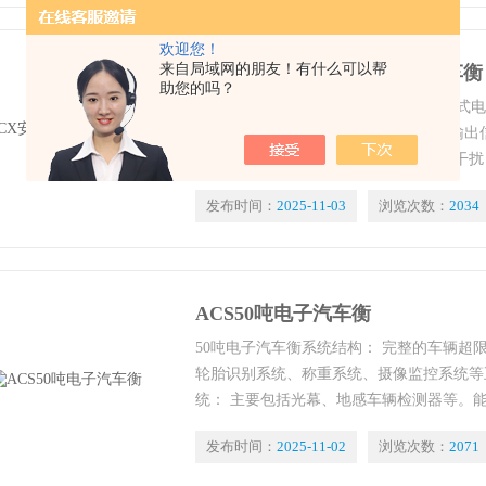
欢迎您！
来自局域网的朋友！有什么可以帮
ACX安阳/开封/漯河电子式汽车衡
助您的吗？
安阳/开封/漯河电子式汽车衡 特点 数字
扰问题--数字化通讯①模拟式传感器的输
缆传输这些弱信号过程中，很容易受到干扰
计量准确性降低。而数字式传感器的输出信号
发布时间：
2025-11-03
浏览次数：
2034
力远大于模拟信号数百倍，解决传输信号弱
ACS50吨电子汽车衡
50吨电子汽车衡系统结构： 完整的车辆超
轮胎识别系统、称重系统、摄像监控系统等
统： 主要包括光幕、地感车辆检测器等。
束，实现车辆与车辆的自动分离功能等。
发布时间：
2025-11-02
浏览次数：
2071