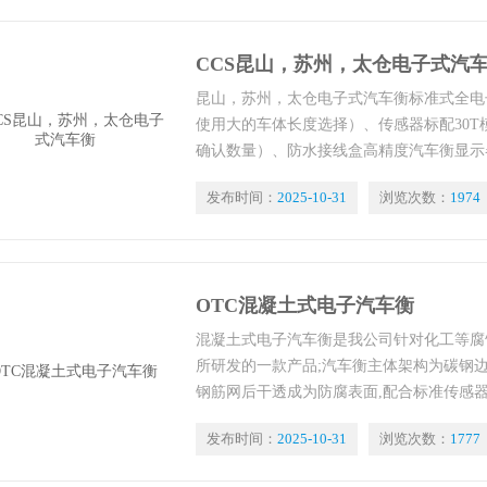
CCS昆山，苏州，太仓电子式汽
昆山，苏州，太仓电子式汽车衡标准式全电
使用大的车体长度选择）、传感器标配30
确认数量）、防水接线盒高精度汽车衡显示
成，用户如有数据管理和多联票据打印要求
发布时间：
2025-10-31
浏览次数：
1974
机、大屏幕显示器等辅助配置满足功能。能
企业的综合数据系统管理中，满足现代化的
OTC混凝土式电子汽车衡
混凝土式电子汽车衡是我公司针对化工等腐
所研发的一款产品;汽车衡主体架构为碳钢边
钢筋网后干透成为防腐表面,配合标准传感
性较强的液体称重罐车过磅。混凝土结构汽
发布时间：
2025-10-31
浏览次数：
1777
腐蚀秤体使用寿命较短问题。