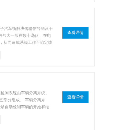
式电子汽车衡解决传输信号弱及干
查看详情
出信号大一般在数十毫伏，在电
，从而造成系统工作不稳定或
均在3-4V左右，其抗干扰能
及干扰问题。
限检测系统由车辆分离系统、
查看详情
五部分组成。 车辆分离系
能够自动检测车辆的开始和结