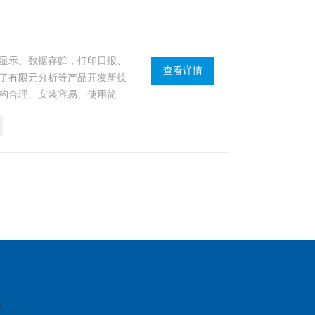
显示、数据存贮，打印日报、
查看详情
了有限元分析等产品开发新技
构合理、安装容易、使用简
业、商贸行业中的仓库、货
、矿山、机械、化工、港口码