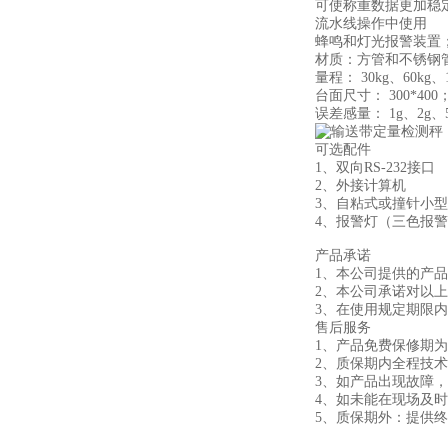
可使称重数据更加稳
流水线操作中使用
蜂鸣和灯光报警装置
材质：方管和不锈钢
量程： 30kg、60kg、1
台面尺寸： 300*400；4
误差感量： 1g、2g、5g
可选配件
1、双向RS-232接口
2、外接计算机
3、自粘式或撞针小
4、报警灯（三色报
产品承诺
1、本公司提供的产
2、本公司承诺对以
3、在使用规定期限
售后服务
1、产品免费保修期
2、质保期内全
3、如产品出现故障，
4、如未能在现场及
5、质保期外：提供