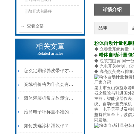
详情介绍
敞开式包装秤
查看全部
品牌
粉体自动计量包装
相关文章
◆ 立称量系统称量
Related articles
粉体自动计量包
◆
◆ 包装范围宽:同一
◆ 光电开关控制，
怎么定期保养皮带秤才能确保准确度？
◆ 高亮度荧光双排
厂家介绍
充绒机价格为什么会有差异？
昆山市玉山镇益永源
器之经验与引进国外高
液体灌装机常见故障诊断及解决方法
主营：智能仪器仪表
统、自动计量充绒机
称、电子天平以及相
滚筒电子秤称量不准的原因
坚持质量至上，诚信
同发展。
如何挑选涂料灌装秤？