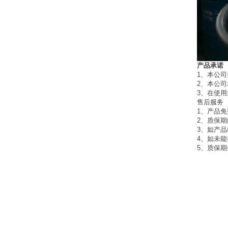
产品承诺
1
、本公司
2
、本公司
3
、在使用
售后服务
1
、产品免
2
、质保
3、如产
4
、如未能
5
、质保期