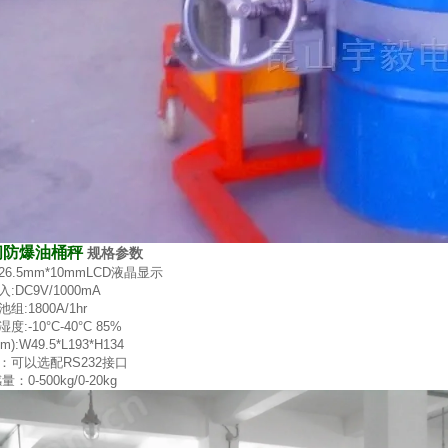
间防爆油桶秤
规格参数
26.5mm*10mmLCD
液晶显示
入
:DC9V/1000mA
池组
:1800A/1hr
湿度
:-10°C-40°C 85%
m):W49.5*L193*H134
：可以选配
RS232
接口
感量：
0-500kg/0-20kg