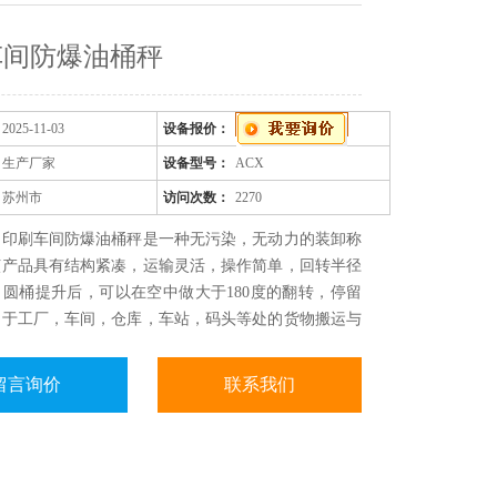
车间防爆油桶秤
2025-11-03
设备报价：
生产厂家
设备型号：
ACX
苏州市
访问次数：
2270
：印刷车间防爆油桶秤是一种无污染，无动力的装卸称
该产品具有结构紧凑，运输灵活，操作简单，回转半径
圆桶提升后，可以在空中做大于180度的翻转，停留
用于工厂，车间，仓库，车站，码头等处的货物搬运与
于那些有防火，防爆要求的场地（如印刷车间，油库，
库等）更为适用。
留言询价
联系我们