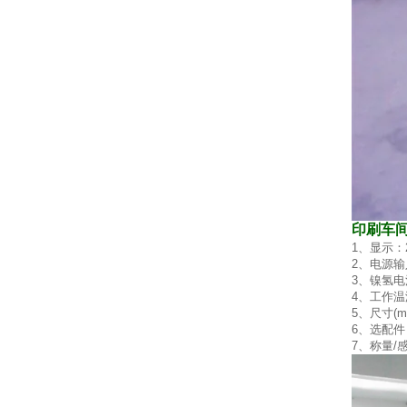
印刷车
1
、显示：
2
、电源输
3
、镍氢电
4
、工作温
5
、尺寸
(m
6
、选配件
7
、称量
/