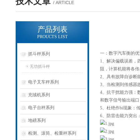
技术文章
/ ARTICLE
产品列表
PROUCTS LIST
一：
数字汽车衡
的优
抓斗秤系列
1、解决偏载误差，
无功抓斗秤
阻，计算机能将各传
2、具有故障自诊断
电子叉车秤系列
3、当检测到传感器
4、抗干扰能力强：
充绒机系列
和数字信号输出端口
电子台秤系列
5、杜绝作bi现象
6、防雷击能力突出
地磅系列
检测、滚筒、检重秤系列