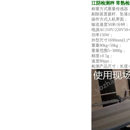
江阴检测秤 常熟
称重方式重量传感器
剔除装置拨杆、坠落
操作方式人机界面；
输送速度50米/分钟；
电源AC110V/220V50
功率150W；
外型尺寸1690mm(L)*6
重量80kg+50kg；
重量范围5~3000g；
精度±0.5g；
速度80pps；
检测产品尺寸：长度<=3