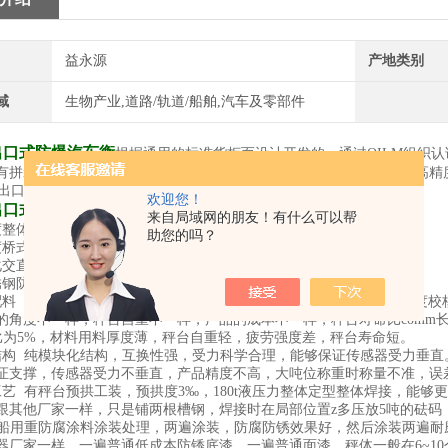
益永源
产地类别
域
生物产业,道路/轨道/船舶,汽车及零部件
出口式防爆汽车衡
根据通用的标准货柜而设计开发的，通过OILM组织
有拼装方便，结构简单而不影响秤体的强度、牢度、准确度，再配合高精
欢迎您！
出口式防爆汽车衡
标准配置
来自局域网的朋友！有什么可以帮
度整体秤台（分段式）
助您的吗？
度桥式称重传感器
化交直流两用称重显示仪表（自带打印机）
钢防浪涌接线盒 .
配料 产品设计安全过载系数1.5，挠度比为0.8‰,每台秤经过专业的强
的角度不一样，秤台自重不一样，产品的成本不一样，秤台寿命比comm长
挠度比为5%，材料用料厚度薄，秤台自重轻，疲劳强度差，秤台寿命短。
结构 纯模块化结构，互换性强，受力科学合理，能够保证传感器受力垂
证支撑，传感器受力不垂直，产品精度不高，大吨位称重时称量不准，误
工艺 有秤台预拱工装，预拱度3‰，180t液压力整体定型整体焊接，能
跟其他厂家一样，只是铺两根槽钢，焊接时在局部位置z多压放5吨的砝码
 船用重防腐涂料涂装处理，两遍涂装，防腐防锈效果好，然后涂装两遍耐
器厂家一样，一遍普通低成本防锈底漆，一遍普通面漆，秤体一般在6~1