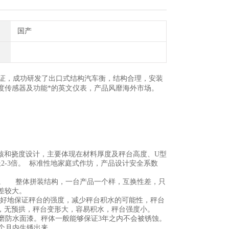
国产
认证，成功研发了出口式结构汽车衡，结构合理，安装
度传感器及功能*的英文仪表，产品风靡海外市场。
度校核和挠度设计，主要体现在材料厚度及秤台高度、U型
2-3倍。 标准性地家庭式作坊，产品设计安全系数
直。 整体拼装结构，一台产品一个样，互换性差，只
差较大。
够更好地保证秤台的强度，减少秤台积水的可能性，秤台
，无预拱，秤台变形大，容易积水，秤台强度小。
磨防水面漆。秤体一般能够保证3年之内不会被锈蚀。
0个月内生锈出来。