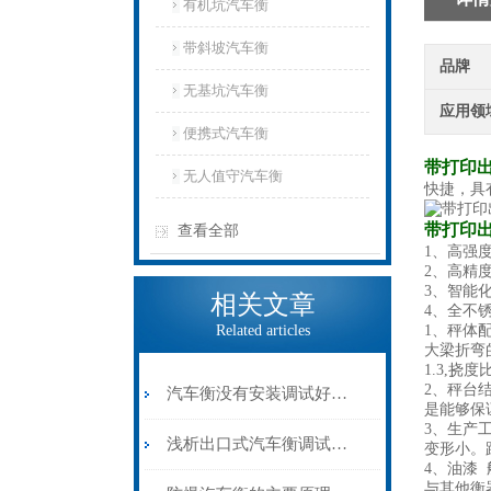
有机坑汽车衡
带斜坡汽车衡
品牌
无基坑汽车衡
应用领
便携式汽车衡
带打印
无人值守汽车衡
快捷，具
带打印
查看全部
1、高强
2、高精
3、智能
相关文章
4、全不锈
Related articles
1、秤体
大梁折弯
1.3,
2、秤台
汽车衡没有安装调试好会造成什么后果？
是能够保
3、生产
浅析出口式汽车衡调试的内容都有什么方面
变形小。
4、油漆
与其他衡