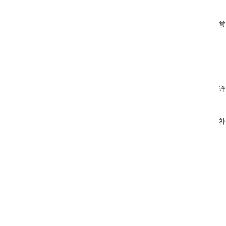
常
详
补