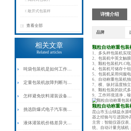
敞开式包装秤
详情介绍
查看全部
品牌
相关文章
颗粒自动称重包装
Related articles
1、多头秤包装机实
2、包装机中英文触
3、颗粒包装机PL
吨袋包装机是如何工作的？
4、包装机可储存十
5、包装机采用伺服
6、自动称重包装机
定量包装机故障判断与处理
7、横、纵封温度独
8、颗粒包装的款式
9、工作环境清净，
怎样避免饮料灌装设备影响饮料生产的性能？
颗粒自动称重包装
挑选防爆式电子汽车衡的原则
昆山市玉山镇益永源
器之经验与引进国外高
主营：智能仪器仪表
液体灌装机价格差异大的原因在哪？
统、自动计量充绒机