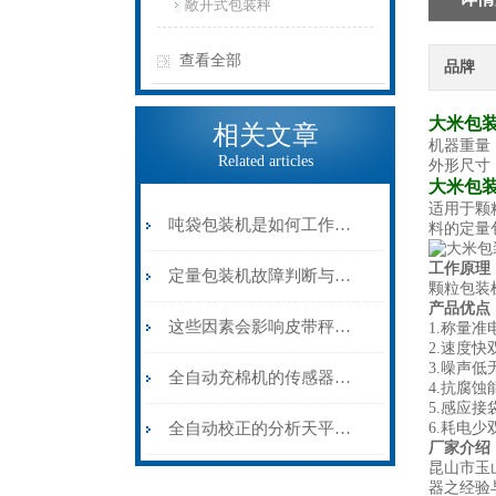
敞开式包装秤
查看全部
品牌
大米包装
相关文章
机器重量：
Related articles
外形尺寸：7
大米包装
适用于颗
吨袋包装机是如何工作的？
料的定量
工作原理
定量包装机故障判断与处理
颗粒包装
产品优点
这些因素会影响皮带秤的准确率
1.称量
2.速度
3.噪声
全自动充棉机的传感器常见故障及日常维护
4.抗腐
5.感应
全自动校正的分析天平为什么会频繁出现校正？
6.耗电少
厂家介绍
昆山市玉
器之经验