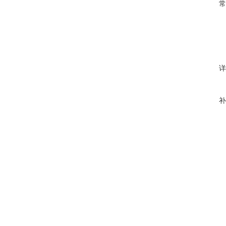
常
详
补