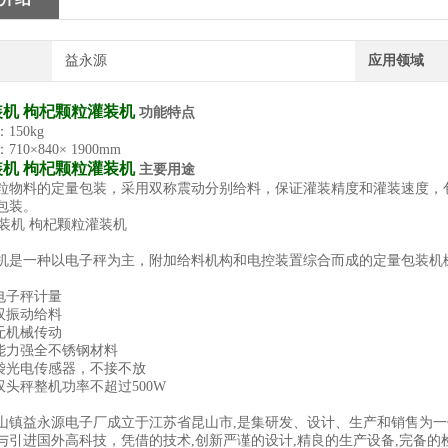
益永源
应用领域
机 枸杞颗粒灌装机
功能特点
150kg
10×840× 1900mm
机 枸杞颗粒灌装机
主要用途
粒物料的定量包装，采用双称震动分别给料，保证灌装精度和灌装速度，
包装。
机是一种以电子秤为主，附加给料机构和电控装置综合而成的定量包装机
准电子秤计量
快双振动给料
低无机械传动
蚀能力强全不锈钢材料
接袋光电传感器，不接不放
双头秤整机功率不超过500W
山镇益永源电子厂成立于江苏省昆山市,是集研发、设计、生产和销售为
与引进国外高科技，凭借的技术,创新严谨的设计,精良的生产设备,完备的