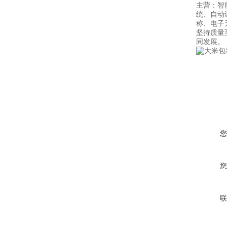
主营：智
统、自动
称、电子
坚持质量
同发展。
您
您
联