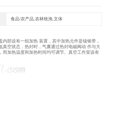
食品/农产品,农林牧渔,文体
盖内部设有一组加热 装置，其中加热元件是镍铬带，
低真空状态，热封时，气囊通过热封电磁阀动 作与大
，而加热温度和加热时间均可调节。真空工作室设有