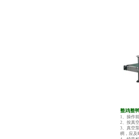
整鸡整
1、操作
2、按真
3、真空
稠，应及