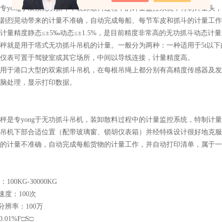
专yong
于双索无功抓斗，装卸散料过程中的计量监控系统，特制计量头，
剧烈晃动带来的计量不准确，自动完成每船、每节车皮和抓斗的计量工作
计量精度静态≤±5‰动态≤±1.5%，是目前精度非常高的无功抓斗动态计
秤就是用于塔式无功抓斗吊机的计量。一般分为两种：一种适用于5t以
仪表可置于驾驶室或其它场所，中间以导线连接，计量精度高。
用于港口大型的双索抓斗吊机，在每根吊绳上都分别有高精度传感器及发
脑处理，显示打印数据。
秤是
专yong
于无功抓斗吊机，装卸散料过程中的计量监控系统，特制计
吊机下部合适位置（配带玻璃窗、锁胡仪表箱）并经特殊设计很好地克服
的计量不准确，自动完成每船货物的计量工作，并自动打印清单，属于一
100KG-30000KG
速度：100次
分辨率：100万
.01%F□S□