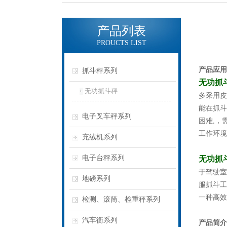
产品列表
PROUCTS LIST
产品应用
抓斗秤系列
无功抓
无功抓斗秤
多采用皮
能在抓斗
电子叉车秤系列
困难,，
工作环境
充绒机系列
电子台秤系列
无功抓
于驾驶室
地磅系列
服抓斗工
一种高效
检测、滚筒、检重秤系列
汽车衡系列
产品简介