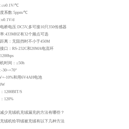
υ0.1V/℃
系数:5ppm/℃
0.1V/d
桥电压:DC5V,多可接10只350传感器
:433MHZ有32个频点可选
距离：无阻挡时不小于450M
口：RS-232C和20MA电流环
200bps
机时间：≤50h
30~+70°
0V+-10%和用6V4AH电池
0W
1200BIT/S
：120%
减少充绒机充绒漏充的方法有哪些？
充绒机给羽绒被充绒有以下几种方法