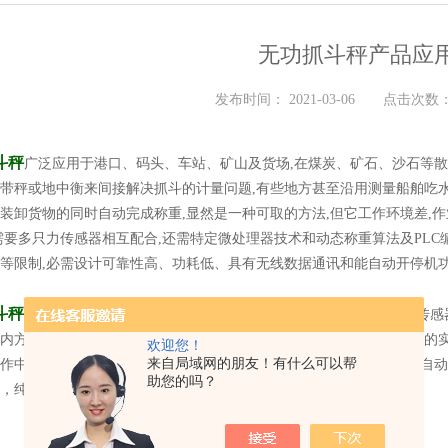
无功抓斗秤产品应
发布时间： 2021-03-06 点击次数： 
斗秤
广泛应用于港口、码头、车站、矿山及货场,在煤炭、矿石、沙石等散
带秤或地中衡来间接解决抓斗的计量问题,有些地方甚至沿用测量船舶吃
装卸货物的同时自动完成称重,显然是一种可取的方法,但它工作环境差,
需要多只力传感器相互配合,还需特定微处理器技术和动态称重算法及PL
等限制,必需设计可靠性高、功耗低、具有无线数据通讯和能自动开停机
斗秤
是
专yong
于无功抓斗吊机，装卸散料过程中的计量监控系统，力传感
内方便查看调阅数据，通讯方式可选择无线/有线，做到按照每个客户的
欢迎您！
来自局域网的朋友！有什么可以帮
作中的剧烈晃动和吊臂工作中无规律的变幅操作带来的计量不准确，自动
助您的吗？
，纯动态称重系统。