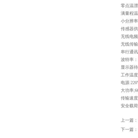
零点温漂:≤
满量程温度
小分辨率:υ
传感器供电
无线电频率
无线传输
串行通讯接
波特率：1
显示器待
工作温度:-
电源:22
大功率;6
传输速度：
安全载荷
上一篇：
下一篇：