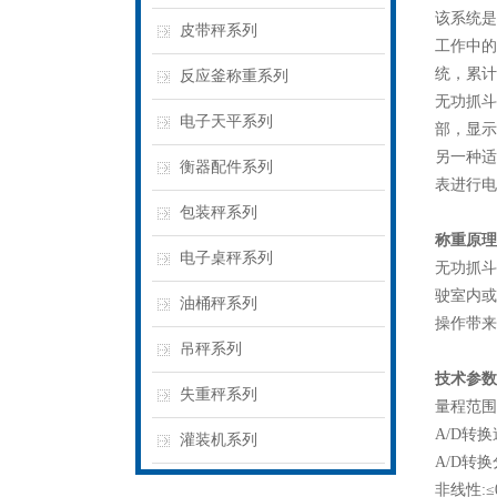
该系统是
皮带秤系列
工作中的
统，累计
反应釜称重系列
无功抓斗
电子天平系列
部，显示
另一种适
衡器配件系列
表进行电
包装秤系列
称重原理
电子桌秤系列
无功抓斗
驶室内或
油桶秤系列
操作带来
吊秤系列
技术参数
失重秤系列
量程范围：
A/D转换
灌装机系列
A/D转换
非线性:≤0