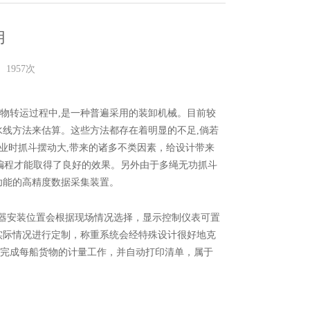
用
1957次
物转运过程中,是一种普遍采用的装卸机械。目前较
水线方法来估算。这些方法都存在着明显的不足,倘若
作业时抓斗摆动大,带来的诸多不类因素，给设计带来
C编程才能取得了良好的效果。另外由于多绳无功抓斗
功能的高精度数据采集装置。
器安装位置会根据现场情况选择，显示控制仪表可置
实际情况进行定制，称重系统会经特殊设计很好地克
完成每船货物的计量工作，并自动打印清单，属于