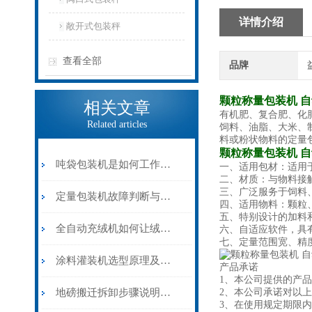
详情介绍
敞开式包装秤
查看全部
品牌
颗粒称量包装机 
相关文章
有机肥、复合肥、化
Related articles
饲料、油脂、大米、
料或粉状物料的定量
颗粒称量包装机 
吨袋包装机是如何工作的？
一、适用包材：适用
二、材质：与物料接触
三、广泛服务于饲料
定量包装机故障判断与处理
四、适用物料：颗粒
五、特别设计的加料
全自动充绒机如何让绒子含量提高的呢？
六、自适应软件，具
七、定量范围宽、精
涂料灌装机选型原理及关键考虑因素
产品承诺
1、本公司提供的产
地磅搬迁拆卸步骤说明及注意事项
2、本公司承诺对以
3、在使用规定期限