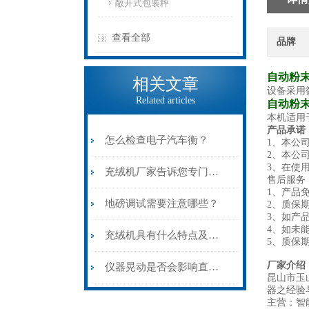
敞开式包装秤
查看全部
品牌
自动粉
相关文章
设备采用
Related articles
自动粉
本机适用
产品承诺
怎么检查电子汽车衡？
1、本公
2、本公
3、在使
充绒机厂家告诉您专门做枕头的充棉机该如何保养？
售后服务
1、产品
地磅调试需要注意哪些？
2、质
3、如产
4、如未
充绒机具有什么特点及未来的发展方向？
5、质保
厂家介绍
仪器晃动是否会影响直视式电子吊秤的精度？
昆山市玉
器之经验
主营：智