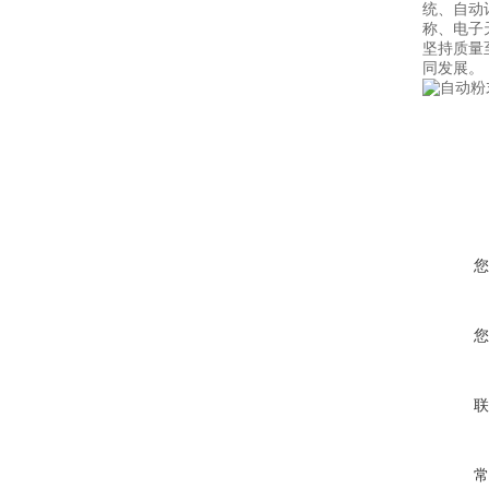
统、自动
称、电子
坚持质量
同发展。
您
您
联
常