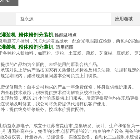
益永源
应用领域
末灌装机 粉体粉剂分装机
性能及特点
微电脑芯片控制，PLC大屏液晶显示，配合光电眼跟踪检测，两包内准确
末灌装机 粉体粉剂分装机
适用范围
于各种粉末状物料，如面粉、淀粉、土豆粉、藕粉、芝麻糊、豆奶粉、灵
司提供的产品均为全新的、未经使用的原装合格产品。
司承诺对以上所供产品按国家有关质量技术标准及相关法律、法规和规定
用规定期限内，如出现质量问题本公司负责上门调换。
免费保修期为：自本公司购买的产品一年免费保修，终身提供维护服务。
保期内全程技术跟踪，积极提供技术咨询解答及校准服务。
品出现故障，承诺 24 小时响应提供上门服务。所需更换配件均在现场更
能在现场及时修复，我公司将免费提供代用秤供客户使用。
期外：提供终身维修服务。按成本价提供配件。
山镇益永源电子厂成立于江苏省昆山市,是集研发、设计、生产和销售为
与引进国外高科技，凭借的技术,创新严谨的设计,精良的生产设备,完备的
能仪器仪表、计量器具、防爆设备、实验室设备、自动化工业控制系统设