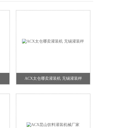
ACX太仓哪卖灌装机 无锡灌装秤